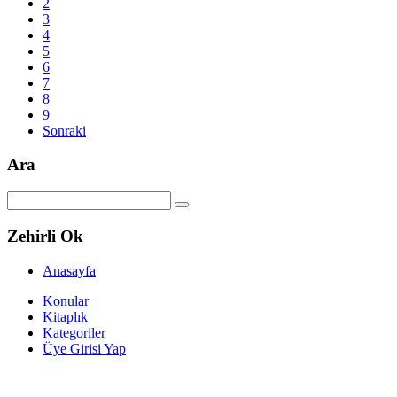
2
3
4
5
6
7
8
9
Sonraki
Ara
Zehirli Ok
Anasayfa
Konular
Kitaplık
Kategoriler
Üye Girisi Yap