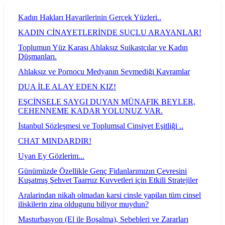
Kadın Hakları Havarilerinin Gerçek Yüzleri..
KADIN CİNAYETLERİNDE SUÇLU ARAYANLAR!
Toplumun Yüz Karası Ahlaksız Suikastçılar ve Kadın
Düşmanları.
Ahlaksız ve Pornocu Medyanın Sevmediği Kavramlar
DUA İLE ALAY EDEN KIZ!
EŞCİNSELE SAYGI DUYAN MÜNAFIK BEYLER,
CEHENNEME KADAR YOLUNUZ VAR.
İstanbul Sözleşmesi ve Toplumsal Cinsiyet Eşitliği ..
CHAT MINDARDIR!
Uyan Ey Gözlerim...
Günümüzde Özellikle Genç Fidanlarımızın Çevresini
Kuşatmış Şehvet Taarruz Kuvvetleri için Etkili Stratejiler
Aralarindan nikah olmadan karsi cinsle yapilan tüm cinsel
iliskilerin zina oldugunu biliyor muydun?
Masturbasyon (El ile Boşalma), Sebebleri ve Zararları