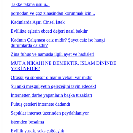
Takke takma usulü...
pornodan ve goz zinasindan korunmak icin...
Kadınlarda Aşırı Cinsel İstek
Evlilikte eşlerin ebced değeri nasıl bakılır
Kadının Çalışması caiz midir? Şayet caiz ise hangi
durumlarda caizdir?
Zina fuhuş ve namusla ilgili ayet ve hadisler!
MUT'A NİKAHI NE DEMEKTİR. İSLAM DİNİNDE
YERİ NEDİR?
Orospuya sponsor olmanın vebali var mıdır
Şu anki meşguliyetin geleceğini tayin edecek!
İnternetten darbe yapanların başka tuzakları
Fuhuş çeteleri internete dadandı
Sapıklar internet üzerinden peydahlanıyor
istemden bosalma
Evlilik yasak, seks çağdaşlık