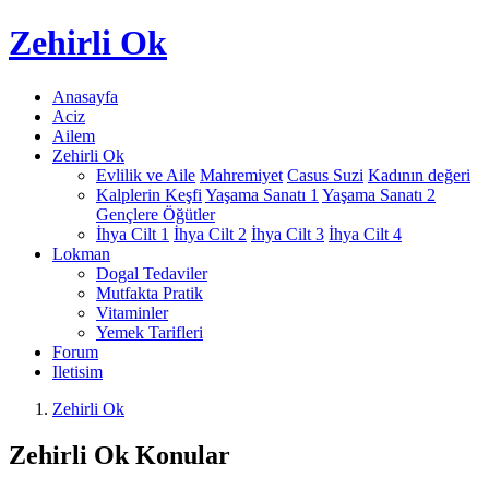
Zehirli
Ok
Anasayfa
Aciz
Ailem
Zehirli Ok
Evlilik ve Aile
Mahremiyet
Casus Suzi
Kadının değeri
Kalplerin Keşfi
Yaşama Sanatı 1
Yaşama Sanatı 2
Gençlere Öğütler
İhya Cilt 1
İhya Cilt 2
İhya Cilt 3
İhya Cilt 4
Lokman
Dogal Tedaviler
Mutfakta Pratik
Vitaminler
Yemek Tarifleri
Forum
Iletisim
Zehirli Ok
Zehirli Ok Konular