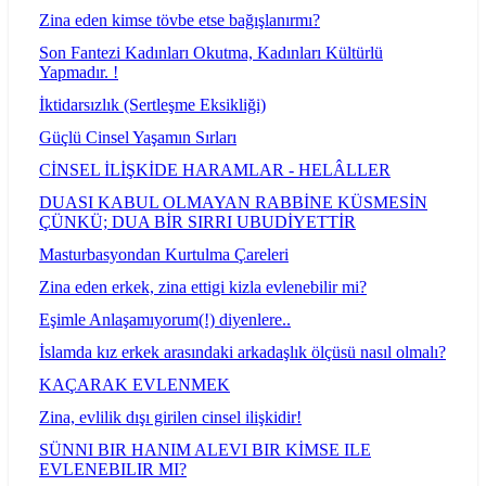
Zina eden kimse tövbe etse bağışlanırmı?
Son Fantezi Kadınları Okutma, Kadınları Kültürlü
Yapmadır. !
İktidarsızlık (Sertleşme Eksikliği)
Güçlü Cinsel Yaşamın Sırları
CİNSEL İLİŞKİDE HARAMLAR - HELÂLLER
DUASI KABUL OLMAYAN RABBİNE KÜSMESİN
ÇÜNKÜ; DUA BİR SIRRI UBUDİYETTİR
Masturbasyondan Kurtulma Çareleri
Zina eden erkek, zina ettigi kizla evlenebilir mi?
Eşimle Anlaşamıyorum(!) diyenlere..
İslamda kız erkek arasındaki arkadaşlık ölçüsü nasıl olmalı?
KAÇARAK EVLENMEK
Zina, evlilik dışı girilen cinsel ilişkidir!
SÜNNI BIR HANIM ALEVI BIR KİMSE ILE
EVLENEBILIR MI?