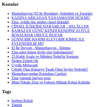
Konular
Masturbasyon (El ile Boşalma), Sebebleri ve Zararları
KADINA ARKADAN YANAŞMANIN HÜKMÜ
Zina, evlilik dışı girilen cinsel ilişkidir!
CİNSEL İLİŞKİDE HARAMLAR - HELÂLLER
RAMAZAN GÜNÜ KENDİ KENDİNE ELİYLE
BOŞALMAK ORUCU BOZAR
SÜNNI BIR HANIM ALEVI BIR KİMSE ILE
EVLENEBILIR MI?
El İle Doyum - Masturbasyon - İstimna
Zina eden kimse tövbe etse bağışlanırmı?
25.Kabir Azabı ve Münker Nekir'in Sorgusu
Neden Zehirli Ok
Üyelik Müracaati
Cünüb Olan Kimseye Yasak Olan Şeyler Nelerdir?
Masturbasyondan Kurtulma Çareleri
Zina yapmak isteyen genç
Muta Nikahı Zina ve Fuhuşu Mübah Kılma Kılıfıdır
Tags
Serbest Kürsü
Tahkik