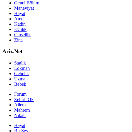
Genel Bölüm
Maneviyat
Hayat
Amel
Kadin
Evlilik
Cinsellik
Zina
Aciz.Net
Saglik
Lokman
Gebelik
Uzman
Bebek
Forum
Zehirli Ok
Ailem
Mahrem
Nikah
Hayat
Bir Ses