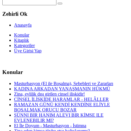
Zehirli Ok
Anasayfa
Konular
Kitaplık
Kategoriler
Üye Girisi Yap
Konular
Masturbasyon (El ile Boşalma), Sebebleri ve Zararları
KADINA ARKADAN YANAŞMANIN HÜKMÜ
Zina, evlilik dışı girilen cinsel ilişkidir!
CİNSEL İLİŞKİDE HARAMLAR - HELÂLLER
RAMAZAN GÜNÜ KENDİ KENDİNE ELİYLE
BOŞALMAK ORUCU BOZAR
SÜNNI BIR HANIM ALEVI BIR KİMSE ILE
EVLENEBILIR MI?
El İle Doyum - Masturbasyon - İstimna
Zina eden kimse tövbe etse bağışlanırmı?