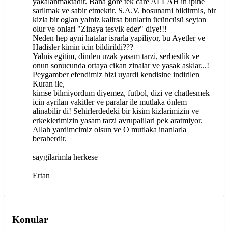
yakalanmaktadir. Bana göre tek care ALLAH'in ipine
sarilmak ve sabir etmektir. S.A.V. bosunami bildirmis, bir
kizla bir oglan yalniz kalirsa bunlarin ücüncüsü seytan
olur ve onlari "Zinaya tesvik eder" diye!!!
Neden hep ayni hatalar israrla yapiliyor, bu Ayetler ve
Hadisler kimin icin bildirildi???
Yalnis egitim, dinden uzak yasam tarzi, serbestlik ve
onun sonucunda ortaya cikan zinalar ve yasak asklar...!
Peygamber efendimiz bizi uyardi kendisine indirilen
Kuran ile,
kimse bilmiyordum diyemez, futbol, dizi ve chatlesmek
icin ayrilan vakitler ve paralar ile mutlaka önlem
alinabilir di! Sehirlerdedeki bir kisim kizlarimizin ve
erkeklerimizin yasam tarzi avrupalilari pek aratmiyor.
Allah yardimcimiz olsun ve O mutlaka inanlarla
beraberdir.
saygilarimla herkese
Ertan
Konular