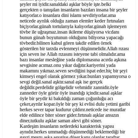
şeyler mi iyidir.sanaldaki aşklar böyle işte.belki
gerçekten o tanışılan insanların bazıları insana bir şeyler
katıyorlar.o insanlara dini islamı sevdiriyorlar.ama
neticede ayrılık olduğu zaman elemler keder fırtınaları
biçiyorlar.günah tortularıyla kalıyorlar.günah işlemeyen
tövbe ile uğraşmaz.insan ikileme düşüyorsa vicdanı
bunun günah boyutunun olduğunu biliyorsa yapacağı
tövbedir.bilinen kabul gören takdir edilen örnek
gösterilen bir tarzda evlenmeyi düşünmelidir.Allah rızası
için seven ise Allah rızasını isteyene tabi olmalıdır.ama
bazı insanlar mesleğine yada diplomasına acırda aşkına
sevgisine acımaz.onu yıkar dağıtır.kariyerini yada
makamını yıkmaz.seven sevdiğini ispat eder.hiç bir şeyi
kimseyi engel olarak görmez yıkar.bunları yapamıyorsa o
sevgi değil.sanal aşktır.sanal aşk ise gerçek
değildir.perdelidir gölgelidir vehmidir zannidir.öyle
zanneder öyle görür öyle inandığı içindir.sanal aşklar
öyle bir şeydir ki bakıldığı zaman çoğunluğu acı
çeker,ayrılır kopar.öyle bir şey ki evlisi dulu yetimi garibi
herkes sever tapar kudurur çıldırır.neticede ise muratlar
elde edilince biter söner gider.fırtınalı aşklar ansızın
diner,tutkulu aşklar saman alevi gibi söner.
Kardeşim insanların netlerdeki karakterisk yapısı
aynıdır.herkes ummadığı düşünmediği beklemediği bir
gayri meşru aşka sevgiye düşer.karşı olanlar taraftar