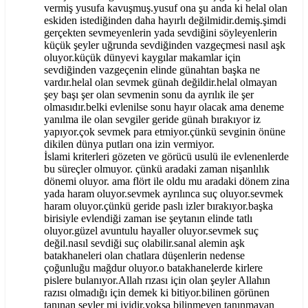
vermiş yusufa kavuşmuş.yusuf ona şu anda ki helal olan
eskiden istediğinden daha hayırlı değilmidir.demiş.şimdi
gerçekten sevmeyenlerin yada sevdiğini söyleyenlerin
küçük şeyler uğrunda sevdiğinden vazgeçmesi nasıl aşk
oluyor.küçük dünyevi kaygılar makamlar için
sevdiğinden vazgeçenin elinde günahtan başka ne
vardır.helal olan sevmek günah değildir.helal olmayan
şey başı şer olan sevmenin sonu da ayrılık ile şer
olmasıdır.belki evlenilse sonu hayır olacak ama deneme
yanılma ile olan sevgiler geride günah bırakıyor iz
yapıyor.çok sevmek para etmiyor.çünkü sevginin önüne
dikilen dünya putları ona izin vermiyor.
İslami kriterleri gözeten ve görücü usulü ile evlenenlerde
bu süreçler olmuyor. çünkü aradaki zaman nişanlılık
dönemi oluyor. ama flört ile oldu mu aradaki dönem zina
yada haram oluyor.sevmek ayrılınca suç oluyor.sevmek
haram oluyor.çünkü geride paslı izler bırakıyor.başka
birisiyle evlendiği zaman ise şeytanın elinde tatlı
oluyor.güzel avuntulu hayaller oluyor.sevmek suç
değil.nasıl sevdiği suç olabilir.sanal alemin aşk
batakhaneleri olan chatlara düşenlerin nedense
çoğunluğu mağdur oluyor.o batakhanelerde kirlere
pislere bulanıyor.Allah rızası için olan şeyler Allahın
razısı olmadığı için demek ki bitiyor.bilinen görünen
tanınan şeyler mi iyidir.yoksa bilinmeyen tanınmayan