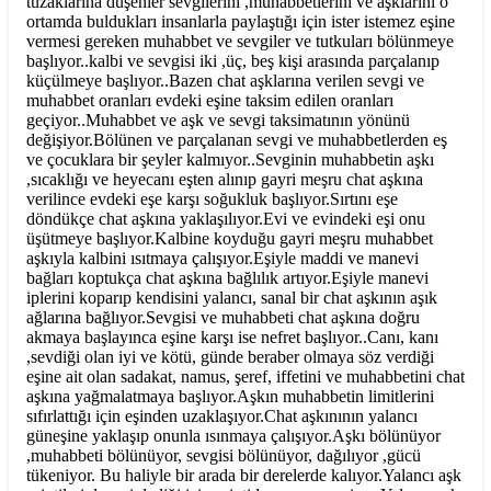
tuzaklarına düşenler sevgilerini ,muhabbetlerini ve aşklarını o
ortamda buldukları insanlarla paylaştığı için ister istemez eşine
vermesi gereken muhabbet ve sevgiler ve tutkuları bölünmeye
başlıyor..kalbi ve sevgisi iki ,üç, beş kişi arasında parçalanıp
küçülmeye başlıyor..Bazen chat aşklarına verilen sevgi ve
muhabbet oranları evdeki eşine taksim edilen oranları
geçiyor..Muhabbet ve aşk ve sevgi taksimatının yönünü
değişiyor.Bölünen ve parçalanan sevgi ve muhabbetlerden eş
ve çocuklara bir şeyler kalmıyor..Sevginin muhabbetin aşkı
,sıcaklığı ve heyecanı eşten alınıp gayri meşru chat aşkına
verilince evdeki eşe karşı soğukluk başlıyor.Sırtını eşe
döndükçe chat aşkına yaklaşılıyor.Evi ve evindeki eşi onu
üşütmeye başlıyor.Kalbine koyduğu gayri meşru muhabbet
aşkıyla kalbini ısıtmaya çalışıyor.Eşiyle maddi ve manevi
bağları koptukça chat aşkına bağlılık artıyor.Eşiyle manevi
iplerini koparıp kendisini yalancı, sanal bir chat aşkının aşık
ağlarına bağlıyor.Sevgisi ve muhabbeti chat aşkına doğru
akmaya başlayınca eşine karşı ise nefret başlıyor..Canı, kanı
,sevdiği olan iyi ve kötü, günde beraber olmaya söz verdiği
eşine ait olan sadakat, namus, şeref, iffetini ve muhabbetini chat
aşkına yağmalatmaya başlıyor.Aşkın muhabbetin limitlerini
sıfırlattığı için eşinden uzaklaşıyor.Chat aşkınının yalancı
güneşine yaklaşıp onunla ısınmaya çalışıyor.Aşkı bölünüyor
,muhabbeti bölünüyor, sevgisi bölünüyor, dağılıyor ,gücü
tükeniyor. Bu haliyle bir arada bir derelerde kalıyor.Yalancı aşk