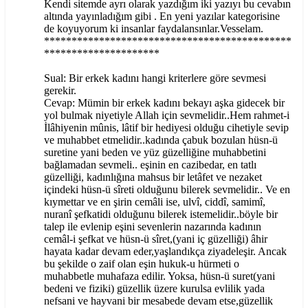
Kendi sitemde ayrı olarak yazdığım iki yazıyı bu cevabın
altında yayınladığım gibi . En yeni yazılar kategorisine
de koyuyorum ki insanlar faydalansınlar.Vesselam.
*********************************************
*********************
Sual: Bir erkek kadını hangi kriterlere göre sevmesi
gerekir.
Cevap: Mümin bir erkek kadını bekayı aşka gidecek bir
yol bulmak niyetiyle Allah için sevmelidir..Hem rahmet-i
İlâhiyenin mûnis, lâtif bir hediyesi olduğu cihetiyle sevip
ve muhabbet etmelidir..kadında çabuk bozulan hüsn-ü
suretine yani beden ve yüz güzelliğine muhabbetini
bağlamadan sevmeli.. eşinin en cazibedar, en tatlı
güzelliği, kadınlığına mahsus bir letâfet ve nezaket
içindeki hüsn-ü sîreti olduğunu bilerek sevmelidir.. Ve en
kıymettar ve en şirin cemâli ise, ulvî, ciddî, samimî,
nuranî şefkatidi olduğunu bilerek istemelidir..böyle bir
talep ile evlenip eşini sevenlerin nazarında kadının
cemâl-i şefkat ve hüsn-ü sîret,(yani iç güzelliği) âhir
hayata kadar devam eder,yaşlandıkça ziyadeleşir. Ancak
bu şekilde o zaif olan eşin hukuk-u hürmeti o
muhabbetle muhafaza edilir. Yoksa, hüsn-ü suret(yani
bedeni ve fiziki) güzellik üzere kurulsa evlilik yada
nefsani ve hayvani bir mesabede devam etse,güzellik