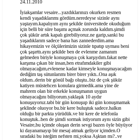
24.11.2010
İyiakşamlar vesaire...yazdıklarınızı okurken resmen
kendi yaşadıklarımı gördüm.neredeyse sizinle aynı
yaştayım.kapalıyım aynı şekilde üniversitede okuduğum
için belli bir süre başımı açmak zorunda kaldım.şimdi
çok şükür artık kapalı girebiliyoruz.ne garip,sanki bu
yaşadıklarım sadece bana has zannederdim.ama
hikayemizin ve ölçülerimizin sizinle tıpatıp uyması beni
çok şaşırttı.aynı şekilde ben de evlenme zamanım
gelmeden biriyle konuşmaya çok karşıydım.fakat nette
karşıma çıkan bir insan,ben etrafımdakiler gibi
olmayacağım,evlenene kadar kimseyle konuşmayacağım
dediğim taş sütunlarımı birer birer yıktı..Ona aşık
oldum..derin bir gönül bağı oluştu..biz de çok şükür
katiyen müstehcen konulara girmedik.ama yine de
mahrem olan bir erkekle konuşmanın uygun
olmayacağını biliyorum.yaklaşık 10 aydır
konuşuyoruz.tabi bir gün konuşup iki gün konuşmamak
şeklinde oluoyor bu.bir kere buluştuk sadece.halkın
olduğu bir parkta yürüdük.ve bir kere de telefonla
konuştuk..ben de şimdi sormak istiyorum aynı sizin gibi
Vesaire,bu içimde oluşan derin sevgi bazen öyle büyüyor
ki dayanamayıp bir mesaj atmak geliyor içimden.O
sıradaki bu isteğim nefsten mi,yoksa Aşktan mı?..ve