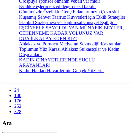
Orospuya sponsor olmanın vebali var mıdır
Evlilikte eşlerin ebced değeri nasıl bakılır
Günümüzde Özellikle Genç Fidanlarımızın Çevresini
Kuşatmış Şehvet Taarruz Kuvvetleri için Etkili Stratejiler
İstanbul Sözleşmesi ve Toplumsal Cinsiyet Eşitliği ..
EŞCİNSELE SAYGI DUYAN MÜNAFIK BEYLER,
CEHENNEME KADAR YOLUNUZ VAR.
DUA İLE ALAY EDEN KIZ!
Ahlaksız ve Pornocu Medyanın Sevmediği Kavramlar
Toplumun Yüz Karası Ahlaksız Suikastçılar ve Kadın
Düşmanları.
KADIN CİNAYETLERİNDE SUÇLU
ARAYANLAR!
Kadın Hakları Havarilerinin Gerçek Yüzleri..
24
100
176
252
328
Ara