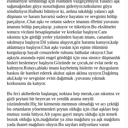
esintileriyle serinlediği için esintiden vazgeçemiyor.Yalancı aşk
sağanağından güya susuzluğunu gideriyor,tutkularını güya
söndürüyor.Halbuki bilmiyor ki, ardına takıldığı yalancı aşk
düşmanı ve haram havarisi sadece hayatını ve sevgisini bölüp
parçalıyor..Chat aşkı ve ortamı sadece imanını iffetini yuvasını
imanını bölüp parçalayıp ,yutuyor ve tüketiyor.Bu eksilmeler
sonucu vicdani hesaplaşmalar ve korkular başlıyor.Canı
sıkıntısı için girdiği yerler yüzünden hayatı imanı, cananları
sıkılmaya başlıyor.Dil yalana alışıyor,göz harama kanıyor,kalp
aldatmaya başlıyor.Chat aşkı vuslatı için eşinin ölümünü
kurgulayıp hayali cenazelerle ruhunu fatihalar okuyor.Chat
aşkıyla arasında eşini engel gördüğü için ona sinsice düşmanlık
hisleri beslemeye başlıyor.Gözünde ne çocuk,ne evlat nede eş
kalmıyor.Rotayı,ahlakı imanı kaybetmiş hislerin ve duyguların
baskısı ile hareket ederek akılsız aşkın aklına uyuyor.Dağılmış
akıl,kalp ve sevgisine evini dağıtmak ,yuvasını yıkmak
korkusunu da katıyor.
Bu feci akibetlerin başlangıç noktası hep merak,can sıkıntısı ve
gizli şeytani bir heyecan ve yenilik arama meyili
yüzündendir.Hiç bir kimsenin memnun olmadığı ve acı çektiği
bu ortamların yönetmenleri şeytan olduğu için chat aşkları hep
mutsuz sonla bitiyor.Alt yapısı gayri meşru olduğu için temeli
bozuk olduğu için,mağdurlar ya zina mağduru ya aşk mağduru
yada ihanet mağduru oluyor.Bu sayıları milyonlara varan