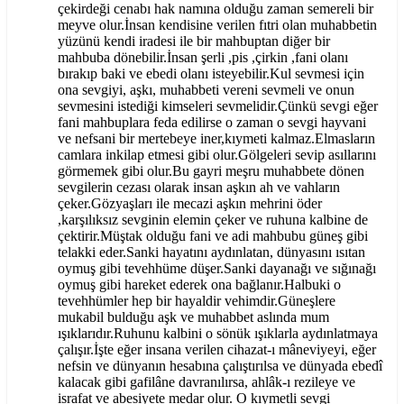
çekirdeği cenabı hak namına olduğu zaman semereli bir
meyve olur.İnsan kendisine verilen fıtri olan muhabbetin
yüzünü kendi iradesi ile bir mahbuptan diğer bir
mahbuba dönebilir.İnsan şerli ,pis ,çirkin ,fani olanı
bırakıp baki ve ebedi olanı isteyebilir.Kul sevmesi için
ona sevgiyi, aşkı, muhabbeti vereni sevmeli ve onun
sevmesini istediği kimseleri sevmelidir.Çünkü sevgi eğer
fani mahbuplara feda edilirse o zaman o sevgi hayvani
ve nefsani bir mertebeye iner,kıymeti kalmaz.Elmasların
camlara inkilap etmesi gibi olur.Gölgeleri sevip asıllarını
görmemek gibi olur.Bu gayri meşru muhabbete dönen
sevgilerin cezası olarak insan aşkın ah ve vahların
çeker.Gözyaşları ile mecazi aşkın mehrini öder
,karşılıksız sevginin elemin çeker ve ruhuna kalbine de
çektirir.Müştak olduğu fani ve adi mahbubu güneş gibi
telakki eder.Sanki hayatını aydınlatan, dünyasını ısıtan
oymuş gibi tevehhüme düşer.Sanki dayanağı ve sığınağı
oymuş gibi hareket ederek ona bağlanır.Halbuki o
tevehhümler hep bir hayaldir vehimdir.Güneşlere
mukabil bulduğu aşk ve muhabbet aslında mum
ışıklarıdır.Ruhunu kalbini o sönük ışıklarla aydınlatmaya
çalışır.İşte eğer insana verilen cihazat-ı mâneviyeyi, eğer
nefsin ve dünyanın hesabına çalıştırılsa ve dünyada ebedî
kalacak gibi gafilâne davranılırsa, ahlâk-ı rezileye ve
israfat ve abesiyete medar olur. O kıymetli sevgi