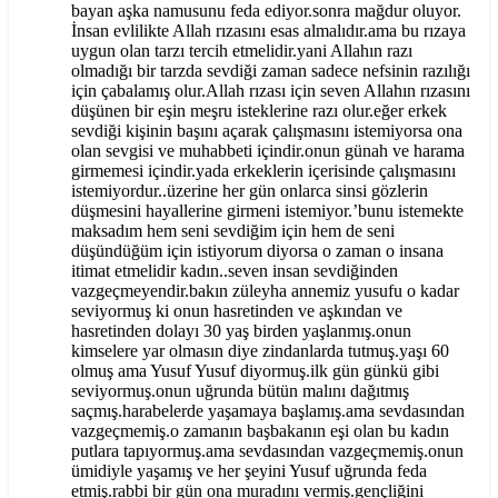
bayan aşka namusunu feda ediyor.sonra mağdur oluyor.
İnsan evlilikte Allah rızasını esas almalıdır.ama bu rızaya
uygun olan tarzı tercih etmelidir.yani Allahın razı
olmadığı bir tarzda sevdiği zaman sadece nefsinin razılığı
için çabalamış olur.Allah rızası için seven Allahın rızasını
düşünen bir eşin meşru isteklerine razı olur.eğer erkek
sevdiği kişinin başını açarak çalışmasını istemiyorsa ona
olan sevgisi ve muhabbeti içindir.onun günah ve harama
girmemesi içindir.yada erkeklerin içerisinde çalışmasını
istemiyordur..üzerine her gün onlarca sinsi gözlerin
düşmesini hayallerine girmeni istemiyor.’bunu istemekte
maksadım hem seni sevdiğim için hem de seni
düşündüğüm için istiyorum diyorsa o zaman o insana
itimat etmelidir kadın..seven insan sevdiğinden
vazgeçmeyendir.bakın züleyha annemiz yusufu o kadar
seviyormuş ki onun hasretinden ve aşkından ve
hasretinden dolayı 30 yaş birden yaşlanmış.onun
kimselere yar olmasın diye zindanlarda tutmuş.yaşı 60
olmuş ama Yusuf Yusuf diyormuş.ilk gün günkü gibi
seviyormuş.onun uğrunda bütün malını dağıtmış
saçmış.harabelerde yaşamaya başlamış.ama sevdasından
vazgeçmemiş.o zamanın başbakanın eşi olan bu kadın
putlara tapıyormuş.ama sevdasından vazgeçmemiş.onun
ümidiyle yaşamış ve her şeyini Yusuf uğrunda feda
etmiş.rabbi bir gün ona muradını vermiş.gençliğini