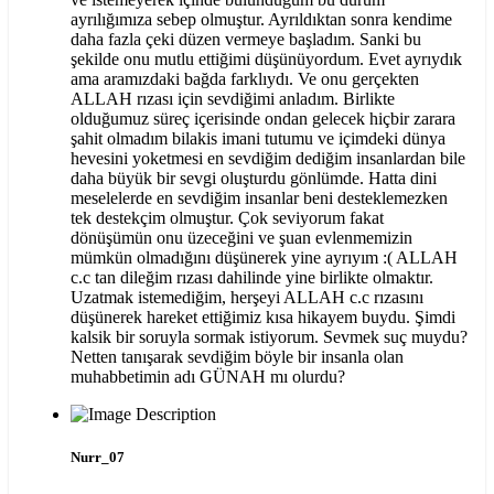
ayrılığımıza sebep olmuştur. Ayrıldıktan sonra kendime
daha fazla çeki düzen vermeye başladım. Sanki bu
şekilde onu mutlu ettiğimi düşünüyordum. Evet ayrıydık
ama aramızdaki bağda farklıydı. Ve onu gerçekten
ALLAH rızası için sevdiğimi anladım. Birlikte
olduğumuz süreç içerisinde ondan gelecek hiçbir zarara
şahit olmadım bilakis imani tutumu ve içimdeki dünya
hevesini yoketmesi en sevdiğim dediğim insanlardan bile
daha büyük bir sevgi oluşturdu gönlümde. Hatta dini
meselelerde en sevdiğim insanlar beni desteklemezken
tek destekçim olmuştur. Çok seviyorum fakat
dönüşümün onu üzeceğini ve şuan evlenmemizin
mümkün olmadığını düşünerek yine ayrıyım :( ALLAH
c.c tan dileğim rızası dahilinde yine birlikte olmaktır.
Uzatmak istemediğim, herşeyi ALLAH c.c rızasını
düşünerek hareket ettiğimiz kısa hikayem buydu. Şimdi
kalsik bir soruyla sormak istiyorum. Sevmek suç muydu?
Netten tanışarak sevdiğim böyle bir insanla olan
muhabbetimin adı GÜNAH mı olurdu?
Nurr_07