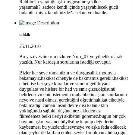
Rabbim'in yarattığı aşk duygusu ne şekilde
yaşanmalı?..sadece kendi içinde yaşayabilecek gücü
bulabilir miyiz kendimizde?...selam ve dua ile...
tahkik
25.11.2010
Bu yazı vesaire rumuzlu ve Nurr_07 ye yönelik olarak
yazıldı. Nur kardeşin sorularına istediği cevaptır.
Bizler her şeye romantizm ve duygusallık moduyla
bakamayız.hakikat cihetiyle de bakmamız gerekir.hakikat
ciheti ise her şeye kurallar ve sınırlar getirir.yani
duygulara ve hislere bir had ve sınır çizer.ölçüsünü
belirler.sevmenin istemenin muhabbetin aşkın sınırlarının
neye ve nasıl olması gerektiğini öğretir.hakikat cihetiyle
bakılmadığı zaman insan devre dışı kalan aklın
yokluğunda sağlıklı düşünemez.akledemez
fikredemez.belki ileriyi akibetini göremez.bugün bir çok
bayının aşkın yalancı büyüsüne kapılıp değerlerini
kaybetmesi bu yüzdendir.sevmeye ve aşka feda edilecek
olan şeyler ile kurban edilen şeyler bir olmamalıdır.çoğu