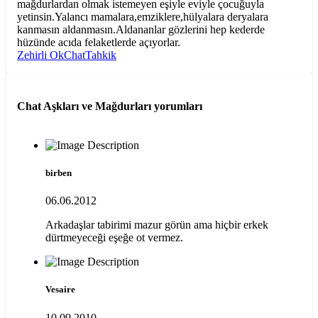
mağdurlardan olmak istemeyen eşiyle eviyle çocuğuyla
yetinsin.Yalancı mamalara,emziklere,hülyalara deryalara
kanmasın aldanmasın.Aldananlar gözlerini hep kederde
hüzünde acıda felaketlerde açıyorlar.
Zehirli Ok
Chat
Tahkik
Chat Aşkları ve Mağdurları
yorumları
birben
06.06.2012
Arkadaşlar tabirimi mazur görün ama hiçbir erkek
dürtmeyeceği eşeğe ot vermez.
Vesaire
10.09.2010