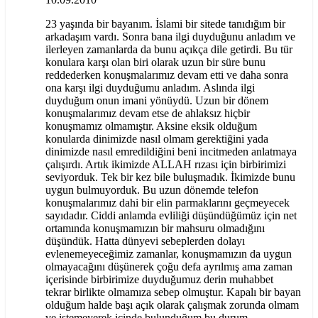
23 yaşında bir bayanım. İslami bir sitede tanıdığım bir
arkadaşım vardı. Sonra bana ilgi duyduğunu anladım ve
ilerleyen zamanlarda da bunu açıkça dile getirdi. Bu tür
konulara karşı olan biri olarak uzun bir süre bunu
reddederken konuşmalarımız devam etti ve daha sonra
ona karşı ilgi duyduğumu anladım. Aslında ilgi
duyduğum onun imani yönüydü. Uzun bir dönem
konuşmalarımız devam etse de ahlaksız hiçbir
konuşmamız olmamıştır. Aksine eksik olduğum
konularda dinimizde nasıl olmam gerektiğini yada
dinimizde nasıl emredildiğini beni incitmeden anlatmaya
çalışırdı. Artık ikimizde ALLAH rızası için birbirimizi
seviyorduk. Tek bir kez bile buluşmadık. İkimizde bunu
uygun bulmuyorduk. Bu uzun dönemde telefon
konuşmalarımız dahi bir elin parmaklarını geçmeyecek
sayıdadır. Ciddi anlamda evliliği düşündüğümüz için net
ortamında konuşmamızın bir mahsuru olmadığını
düşündük. Hatta dünyevi sebeplerden dolayı
evlenemeyeceğimiz zamanlar, konuşmamızın da uygun
olmayacağını düşünerek çoğu defa ayrılmış ama zaman
içerisinde birbirimize duyduğumuz derin muhabbet
tekrar birlikte olmamıza sebep olmuştur. Kapalı bir bayan
olduğum halde başı açık olarak çalışmak zorunda olmam
ve istemeyerek içinde bulunduğum bu durum