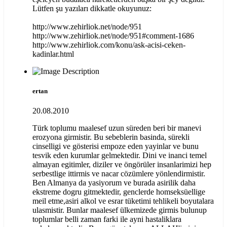
Lütfen şu yazıları dikkatle okuyunuz:
http://www.zehirliok.net/node/951
http://www.zehirliok.net/node/951#comment-1686
http://www.zehirliok.com/konu/ask-acisi-ceken-
kadinlar.html
ertan
20.08.2010
Türk toplumu maalesef uzun süreden beri bir manevi
erozyona girmistir. Bu sebeblerin basinda, sürekli
cinselligi ve gösterisi empoze eden yayinlar ve bunu
tesvik eden kurumlar gelmektedir. Dini ve inanci temel
almayan egitimler, diziler ve öngörüler insanlarimizi hep
serbestlige ittirmis ve nacar cözümlere yönlendirmistir.
Ben Almanya da yasiyorum ve burada asirilik daha
ekstreme dogru gitmektedir, genclerde homseksüellige
meil etme,asiri alkol ve esrar tüketimi tehlikeli boyutalara
ulasmistir. Bunlar maalesef ülkemizede girmis bulunup
toplumlar belli zaman farki ile ayni hastaliklara