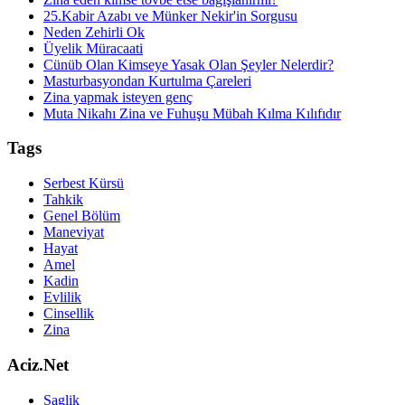
25.Kabir Azabı ve Münker Nekir'in Sorgusu
Neden Zehirli Ok
Üyelik Müracaati
Cünüb Olan Kimseye Yasak Olan Şeyler Nelerdir?
Masturbasyondan Kurtulma Çareleri
Zina yapmak isteyen genç
Muta Nikahı Zina ve Fuhuşu Mübah Kılma Kılıfıdır
Tags
Serbest Kürsü
Tahkik
Genel Bölüm
Maneviyat
Hayat
Amel
Kadin
Evlilik
Cinsellik
Zina
Aciz.Net
Saglik