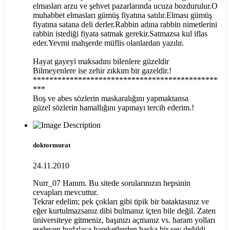
elmasları arzu ve şehvet pazarlarında ucuza bozdurulur.O
muhabbet elmasları gümüş fiyatına satılır.Elması gümüş
fiyatına satana deli derler.Rabbin adına rabbin nimetlerini
rabbin istediği fiyata satmak gerekir.Satmazsa kul iflas
eder.Yevmi mahşerde müflis olanlardan yazılır.
Hayat gayeyi maksadını bilenlere güzeldir
Bilmeyenlere ise zehir zıkkım bir gazeldir.!
*********************************************
***
Boş ve abes sözlerin maskaralığını yapmaktansa
güzel sözlerin hamallığını yapmayı tercih ederim.!
doktormurat
24.11.2010
Nurr_07 Hanım. Bu sitede sorularınızın hepsinin
cevapları mevcuttur.
Tekrar edelim; pek çokları gibi tipik bir bataktasınız ve
eğer kurtulmazsanız dibi bulmanız içten bile değil. Zaten
üniversiteye gitmeniz, başınızı açmanız vs. haram yolları
eşeleyen budalaca hareketlerden başka bir şey değildi.