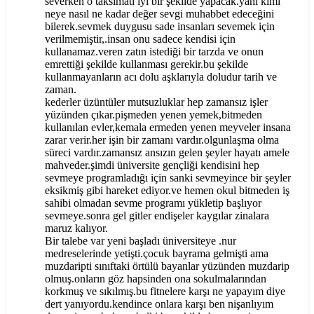
severken o taksimatı iyi bir şekilde yapacak.yani kimi
neye nasıl ne kadar değer sevgi muhabbet edeceğini
bilerek.sevmek duygusu sade insanları sevemek için
verilmemiştir,.insan onu sadece kendisi için
kullanamaz.veren zatın istediği bir tarzda ve onun
emrettiği şekilde kullanması gerekir.bu şekilde
kullanmayanların acı dolu aşklarıyla doludur tarih ve
zaman.
kederler üzüntüler mutsuzluklar hep zamansız işler
yüzünden çıkar.pişmeden yenen yemek,bitmeden
kullanılan evler,kemala ermeden yenen meyveler insana
zarar verir.her işin bir zamanı vardır.olgunlaşma olma
süreci vardır.zamansız ansızın gelen şeyler hayatı amele
mahveder.şimdi üniversite gençliği kendisini hep
sevmeye programladığı için sanki sevmeyince bir şeyler
eksikmiş gibi hareket ediyor.ve hemen okul bitmeden iş
sahibi olmadan sevme programı yükletip başlıyor
sevmeye.sonra gel gitler endişeler kaygılar zinalara
maruz kalıyor.
Bir talebe var yeni başladı üniversiteye .nur
medreselerinde yetişti.çocuk bayrama gelmişti ama
muzdaripti sınıftaki örtülü bayanlar yüzünden muzdarip
olmuş.onların göz hapsinden ona sokulmalarından
korkmuş ve sıkılmış.bu fitnelere karşı ne yapayım diye
dert yanıyordu.kendince onlara karşı ben nişanlıyım