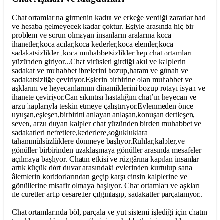
Chat ortamlarına girmenin kadın ve erkeğe verdiği zararlar had
ve hesaba gelmeyecek kadar çoktur. Eşiyle arasında hiç bir
problem ve sorun olmayan insanların aralarına koca
ihanetler,koca acılar,koca kederler,koca elemler,koca
sadakatsizlikler ,koca muhabbetsizlikler hep chat ortamları
yüzünden giriyor...Chat virüsleri girdiği akıl ve kalplerin
sadakat ve muhabbet ibrelerini bozup,haram ve günah ve
sadakatsizliğe çeviriyor.Eşlerin birbirine olan muhabbet ve
aşklarını ve heyecanlarının dinamiklerini bozup rotayı isyan ve
ihanete çeviriyor.Can sıkıntısı hastalığını chat’ın heyecan ve
arzu haplarıyla teskin etmeye çalıştırıyor.Evlenmeden önce
uyuşan,eşleşen,birbirini anlayan anlaşan,konuşan dertleşen,
seven, arzu duyan kalpler chat yüzünden birden muhabbet ve
sadakatleri nefretlere,kederlere,soğukluklara
tahammülsüzlüklere dönmeye başlıyor.Ruhlar,kalpler,ve
gönüller birbirinden uzaklaşmaya gönüller arasında mesafeler
açılmaya başlıyor. Chatın etkisi ve rüzgârına kapılan insanlar
artık küçük dört duvar arasındaki evlerinden kurtulup sanal
âlemlerin koridorlarından geçip karşı cinsin kalplerine ve
gönüllerine misafir olmaya başlıyor. Chat ortamları ve aşkları
ile cüretler artıp cesaretler çılgınlaşıp, sadakatler parçalanıyor..
Chat ortamlarında böl, parçala ve yut sistemi işlediği için chatın