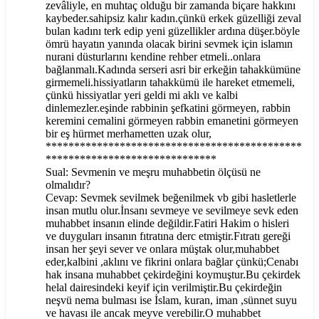
zevâliyle, en muhtaç olduğu bir zamanda biçare hakkını
kaybeder.sahipsiz kalır kadın.çünkü erkek güzelliği zeval
bulan kadını terk edip yeni güzellikler ardına düşer.böyle
ömrü hayatın yanında olacak birini sevmek için islamın
nurani düsturlarını kendine rehber etmeli..onlara
bağlanmalı.Kadında serseri asri bir erkeğin tahakkümüne
girmemeli.hissiyatların tahakkümü ile hareket etmemeli,
çünkü hissiyatlar yeri geldi mi aklı ve kalbi
dinlemezler.eşinde rabbinin şefkatini görmeyen, rabbin
keremini cemalini görmeyen rabbin emanetini görmeyen
bir eş hürmet merhametten uzak olur,
*********************************************
******************************
Sual: Sevmenin ve meşru muhabbetin ölçüsü ne
olmalıdır?
Cevap: Sevmek sevilmek beğenilmek vb gibi hasletlerle
insan mutlu olur.İnsanı sevmeye ve sevilmeye sevk eden
muhabbet insanın elinde değildir.Fatiri Hakim o hisleri
ve duyguları insanın fıtratına derc etmiştir.Fıtratı gereği
insan her şeyi sever ve onlara müştak olur,muhabbet
eder,kalbini ,aklını ve fikrini onlara bağlar çünkü;Cenabı
hak insana muhabbet çekirdeğini koymuştur.Bu çekirdek
helal dairesindeki keyif için verilmiştir.Bu çekirdeğin
neşvü nema bulması ise İslam, kuran, iman ,sünnet suyu
ve havası ile ancak meyve verebilir.O muhabbet