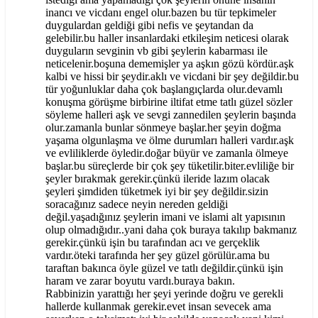
inancı ve vicdanı engel olur.bazen bu tür tepkimeler
duygulardan geldiği gibi nefis ve şeytandan da
gelebilir.bu haller insanlardaki etkileşim neticesi olarak
duyguların sevginin vb gibi şeylerin kabarması ile
neticelenir.boşuna dememişler ya aşkın gözü kördür.aşk
kalbi ve hissi bir şeydir.aklı ve vicdani bir şey değildir.bu
tür yoğunluklar daha çok başlangıçlarda olur.devamlı
konuşma görüşme birbirine iltifat etme tatlı güzel sözler
söyleme halleri aşk ve sevgi zannedilen şeylerin başında
olur.zamanla bunlar sönmeye başlar.her şeyin doğma
yaşama olgunlaşma ve ölme durumları halleri vardır.aşk
ve evliliklerde öyledir.doğar büyür ve zamanla ölmeye
başlar.bu süreçlerde bir çok şey tüketilir.biter.evliliğe bir
şeyler bırakmak gerekir.çünkü ileride lazım olacak
şeyleri şimdiden tüketmek iyi bir şey değildir.sizin
soracağınız sadece neyin nereden geldiği
değil.yaşadığınız şeylerin imani ve islami alt yapısının
olup olmadığıdır..yani daha çok buraya takılıp bakmanız
gerekir.çünkü işin bu tarafından acı ve gerçeklik
vardır.öteki tarafında her şey güzel görülür.ama bu
taraftan bakınca öyle güzel ve tatlı değildir.çünkü işin
haram ve zarar boyutu vardı.buraya bakın.
Rabbinizin yarattığı her şeyi yerinde doğru ve gerekli
hallerde kullanmak gerekir.evet insan sevecek ama