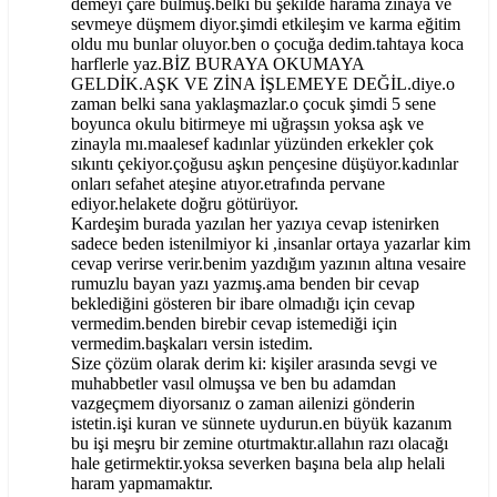
demeyi çare bulmuş.belki bu şekilde harama zinaya ve
sevmeye düşmem diyor.şimdi etkileşim ve karma eğitim
oldu mu bunlar oluyor.ben o çocuğa dedim.tahtaya koca
harflerle yaz.BİZ BURAYA OKUMAYA
GELDİK.AŞK VE ZİNA İŞLEMEYE DEĞİL.diye.o
zaman belki sana yaklaşmazlar.o çocuk şimdi 5 sene
boyunca okulu bitirmeye mi uğraşsın yoksa aşk ve
zinayla mı.maalesef kadınlar yüzünden erkekler çok
sıkıntı çekiyor.çoğusu aşkın pençesine düşüyor.kadınlar
onları sefahet ateşine atıyor.etrafında pervane
ediyor.helakete doğru götürüyor.
Kardeşim burada yazılan her yazıya cevap istenirken
sadece beden istenilmiyor ki ,insanlar ortaya yazarlar kim
cevap verirse verir.benim yazdığım yazının altına vesaire
rumuzlu bayan yazı yazmış.ama benden bir cevap
beklediğini gösteren bir ibare olmadığı için cevap
vermedim.benden birebir cevap istemediği için
vermedim.başkaları versin istedim.
Size çözüm olarak derim ki: kişiler arasında sevgi ve
muhabbetler vasıl olmuşsa ve ben bu adamdan
vazgeçmem diyorsanız o zaman ailenizi gönderin
istetin.işi kuran ve sünnete uydurun.en büyük kazanım
bu işi meşru bir zemine oturtmaktır.allahın razı olacağı
hale getirmektir.yoksa severken başına bela alıp helali
haram yapmamaktır.