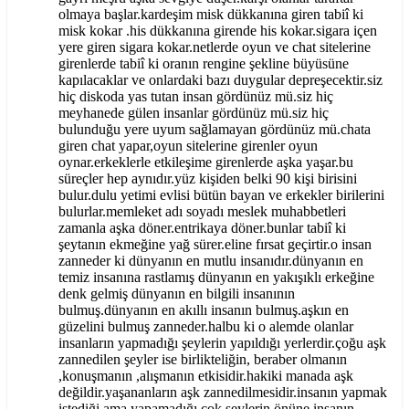
olmaya başlar.kardeşim misk dükkanına giren tabiî ki
misk kokar .his dükkanına girende his kokar.sigara içen
yere giren sigara kokar.netlerde oyun ve chat sitelerine
girenlerde tabiî ki oranın rengine şekline büyüsüne
kapılacaklar ve onlardaki bazı duygular depreşecektir.siz
hiç diskoda yas tutan insan gördünüz mü.siz hiç
meyhanede gülen insanlar gördünüz mü.siz hiç
bulunduğu yere uyum sağlamayan gördünüz mü.chata
giren chat yapar,oyun sitelerine girenler oyun
oynar.erkeklerle etkileşime girenlerde aşka yaşar.bu
süreçler hep aynıdır.yüz kişiden belki 90 kişi birisini
bulur.dulu yetimi evlisi bütün bayan ve erkekler birilerini
bulurlar.memleket adı soyadı meslek muhabbetleri
zamanla aşka döner.entrikaya döner.bunlar tabiî ki
şeytanın ekmeğine yağ sürer.eline fırsat geçirtir.o insan
zanneder ki dünyanın en mutlu insanıdır.dünyanın en
temiz insanına rastlamış dünyanın en yakışıklı erkeğine
denk gelmiş dünyanın en bilgili insanının
bulmuş.dünyanın en akıllı insanın bulmuş.aşkın en
güzelini bulmuş zanneder.halbu ki o alemde olanlar
insanların yapmadığı şeylerin yapıldığı yerlerdir.çoğu aşk
zannedilen şeyler ise birlikteliğin, beraber olmanın
,konuşmanın ,alışmanın etkisidir.hakiki manada aşk
değildir.yaşananların aşk zannedilmesidir.insanın yapmak
istediği ama yapamadığı çok şeylerin önüne insanın