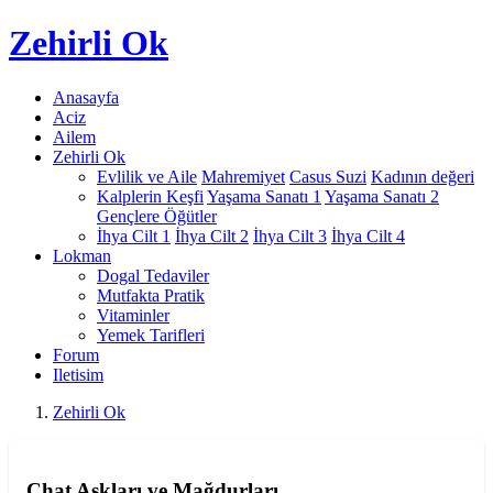
Zehirli
Ok
Anasayfa
Aciz
Ailem
Zehirli Ok
Evlilik ve Aile
Mahremiyet
Casus Suzi
Kadının değeri
Kalplerin Keşfi
Yaşama Sanatı 1
Yaşama Sanatı 2
Gençlere Öğütler
İhya Cilt 1
İhya Cilt 2
İhya Cilt 3
İhya Cilt 4
Lokman
Dogal Tedaviler
Mutfakta Pratik
Vitaminler
Yemek Tarifleri
Forum
Iletisim
Zehirli Ok
Chat Aşkları ve Mağdurları