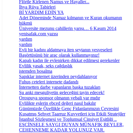
Flörtle Kirlenen Namus ve Hayaller...
İhya Rüya Tabirleri
Bİ YARDIM EDİN YA
Adet Döneminde Namaz kılmanın ve Kuran okumanın
hükmü
Üniversite mezunu cahillerin yarışı… 6 Kasım 2014
yenisafak.com yazısı
yardım
yardım
Evli bir kadını aldatmaya iten şeytanın vesveseleri
Başörtüsünü bir araç olarak kullanmayınız!
Kapalı kadın ile evlenirken dikkat edilmesi gerekenler
Evlilik yasak, seks çağdaşlık
istemden bosalma
Sapıklar internet üzerinden peydahlanıyor
Fuhuş çeteleri internete dadandı
İnternetten darbe yapanların başka tuzakları
Şu anki meşguliyetin geleceğini tayin edecek!
Orospuya sponsor olmanın vebali var mıdır
Evlilikte eşlerin ebced değeri nasıl bakılır
Günümüzde Özellikle Genç Fidanlarımızın Çevresini
Kuşatmış Şehvet Taarruz Kuvvetleri için Etkili Stratejiler
İstanbul Sözleşmesi ve Toplumsal Cinsiyet Eşitliği ..
EŞCİNSELE SAYGI DUYAN MÜNAFIK BEYLER,
CEHENNEME KADAR YOLUNUZ VAR.