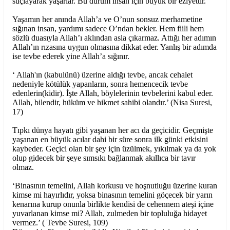
suçlayarak yaşarlar. Bu durum insan için büyük bir eziyettir.
Yaşamın her anında Allah’a ve O’nun sonsuz merhametine
sığınan insan, yardımı sadece O’ndan bekler. Hem fiili hem
sözlü duasıyla Allah’ı aklından asla çıkarmaz. Attığı her adımın
Allah’ın rızasına uygun olmasına dikkat eder. Yanlış bir adımda
ise tevbe ederek yine Allah’a sığınır.
‘ Allah'ın (kabulünü) üzerine aldığı tevbe, ancak cehalet
nedeniyle kötülük yapanların, sonra hemencecik tevbe
edenlerin(kidir). İşte Allah, böylelerinin tevbelerini kabul eder.
Allah, bilendir, hüküm ve hikmet sahibi olandır.’ (Nisa Suresi,
17)
Tıpkı dünya hayatı gibi yaşanan her acı da geçicidir. Geçmişte
yaşanan en büyük acılar dahi bir süre sonra ilk günki etkisini
kaybeder. Geçici olan bir şey için üzülmek, yıkılmak ya da yok
olup gidecek bir şeye sımsıkı bağlanmak akıllıca bir tavır
olmaz.
‘Binasının temelini, Allah korkusu ve hoşnutluğu üzerine kuran
kimse mi hayırlıdır, yoksa binasının temelini göçecek bir yarın
kenarına kurup onunla birlikte kendisi de cehennem ateşi içine
yuvarlanan kimse mi? Allah, zulmeden bir topluluğa hidayet
vermez.’ ( Tevbe Suresi, 109)