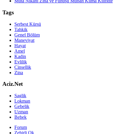
Muta Nikahı Zina ve Fuhuşu Mübah Kılma Kılıfıdır
Tags
Serbest Kürsü
Tahkik
Genel Bölüm
Maneviyat
Hayat
Amel
Kadin
Evlilik
Cinsellik
Zina
Aciz.Net
Saglik
Lokman
Gebelik
Uzman
Bebek
Forum
Zehirli Ok