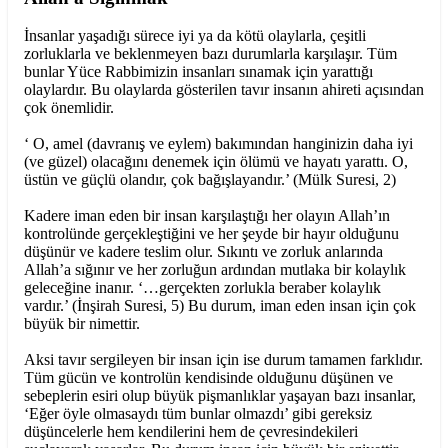
İnsanlar yaşadığı sürece iyi ya da kötü olaylarla, çeşitli
zorluklarla ve beklenmeyen bazı durumlarla karşılaşır. Tüm
bunlar Yüce Rabbimizin insanları sınamak için yarattığı
olaylardır. Bu olaylarda gösterilen tavır insanın ahireti açısından
çok önemlidir.
‘ O, amel (davranış ve eylem) bakımından hanginizin daha iyi
(ve güzel) olacağını denemek için ölümü ve hayatı yarattı. O,
üstün ve güçlü olandır, çok bağışlayandır.’ (Mülk Suresi, 2)
Kadere iman eden bir insan karşılaştığı her olayın Allah’ın
kontrolünde gerçekleştiğini ve her şeyde bir hayır olduğunu
düşünür ve kadere teslim olur. Sıkıntı ve zorluk anlarında
Allah’a sığınır ve her zorluğun ardından mutlaka bir kolaylık
geleceğine inanır. ‘…gerçekten zorlukla beraber kolaylık
vardır.’ (İnşirah Suresi, 5) Bu durum, iman eden insan için çok
büyük bir nimettir.
Aksi tavır sergileyen bir insan için ise durum tamamen farklıdır.
Tüm gücün ve kontrolün kendisinde olduğunu düşünen ve
sebeplerin esiri olup büyük pişmanlıklar yaşayan bazı insanlar,
‘Eğer öyle olmasaydı tüm bunlar olmazdı’ gibi gereksiz
düşüncelerle hem kendilerini hem de çevresindekileri