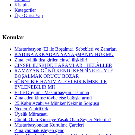
Kitaplık
Kategoriler
Üye Girisi Yap
Konular
Masturbasyon (El ile Boşalma), Sebebleri ve Zararları
KADINA ARKADAN YANAŞMANIN HÜKMÜ
Zina, evlilik dışı girilen cinsel ilişkidir!
CİNSEL İLİŞKİDE HARAMLAR - HELÂLLER
RAMAZAN GÜNÜ KENDİ KENDİNE ELİYLE
BOŞALMAK ORUCU BOZAR
SÜNNI BIR HANIM ALEVI BIR KİMSE ILE
EVLENEBILIR MI?
El İle Doyum - Masturbasyon - İstimna
Zina eden kimse tövbe etse bağışlanırmı?
25.Kabir Azabı ve Münker Nekir'in Sorgusu
Neden Zehirli Ok
Üyelik Müracaati
Cünüb Olan Kimseye Yasak Olan Şeyler Nelerdir?
Masturbasyondan Kurtulma Çareleri
Zina yapmak isteyen genç