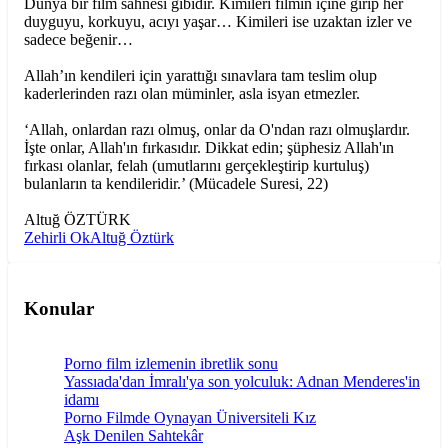
Dünya bir film sahnesi gibidir. Kimileri filmin içine girip her
duyguyu, korkuyu, acıyı yaşar… Kimileri ise uzaktan izler ve
sadece beğenir…
Allah’ın kendileri için yarattığı sınavlara tam teslim olup
kaderlerinden razı olan müminler, asla isyan etmezler.
‘Allah, onlardan razı olmuş, onlar da O'ndan razı olmuşlardır.
İşte onlar, Allah'ın fırkasıdır. Dikkat edin; şüphesiz Allah'ın
fırkası olanlar, felah (umutlarını gerçekleştirip kurtuluş)
bulanların ta kendileridir.’ (Mücadele Suresi, 22)
Altuğ ÖZTÜRK
Zehirli Ok
Altuğ Öztürk
Konular
Porno film izlemenin ibretlik sonu
Yassıada'dan İmralı'ya son yolculuk: Adnan Menderes'in
idamı
Porno Filmde Oynayan Üniversiteli Kız
Aşk Denilen Sahtekâr