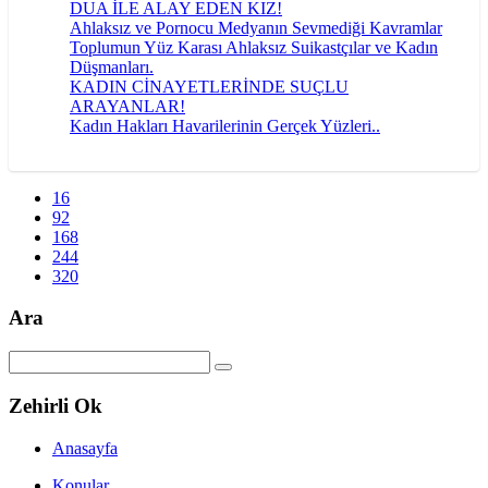
DUA İLE ALAY EDEN KIZ!
Ahlaksız ve Pornocu Medyanın Sevmediği Kavramlar
Toplumun Yüz Karası Ahlaksız Suikastçılar ve Kadın
Düşmanları.
KADIN CİNAYETLERİNDE SUÇLU
ARAYANLAR!
Kadın Hakları Havarilerinin Gerçek Yüzleri..
16
92
168
244
320
Ara
Zehirli Ok
Anasayfa
Konular