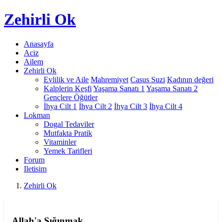
Zehirli
Ok
Anasayfa
Aciz
Ailem
Zehirli Ok
Evlilik ve Aile
Mahremiyet
Casus Suzi
Kadının değeri
Kalplerin Keşfi
Yaşama Sanatı 1
Yaşama Sanatı 2
Gençlere Öğütler
İhya Cilt 1
İhya Cilt 2
İhya Cilt 3
İhya Cilt 4
Lokman
Dogal Tedaviler
Mutfakta Pratik
Vitaminler
Yemek Tarifleri
Forum
Iletisim
Zehirli Ok
Allah'a Sığınmak