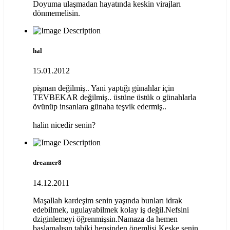
Doyuma ulaşmadan hayatında keskin virajları
dönmemelisin.
hal
15.01.2012
pişman değilmiş.. Yani yaptığı günahlar için
TEVBEKAR değilmiş.. üstüne üstük o günahlarla
övünüp insanlara günaha teşvik edermiş..
halin nicedir senin?
dreamer8
14.12.2011
Maşallah kardeşim senin yaşında bunları idrak
edebilmek, ugulayabilmek kolay iş değil.Nefsini
dziginlemeyi öğrenmişsin.Namaza da hemen
başlamalısın tabiki hepsinden önemlisi.Keşke senin