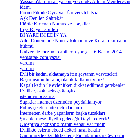
Yassıada'dan İmralı'ya son yolculuk: Adnan Menderes'in
idamı
Porno Filmde Oynayan Üniversiteli Kız
Aşk Denilen Sahtekâr
Flörtle Kirlenen Namus ve Hayaller...
İhya Rüya Tabirleri
Bİ YARDIM EDİN YA
Adet Döneminde Namaz kılmanın ve Kuran okumanın
hükmü
Üniversite mezunu cahillerin yarışı… 6 Kasım 2014
yenisafak.com yazısı
yardım
yardım
Evli bir kadını aldatmaya iten şeytanın vesveseleri
Başörtüsünü bir araç olarak kullanmayınız!
Kapalı kadın ile evlenirken dikkat edilmesi gerekenler
Evlilik yasak, seks çağdaşlık
istemden bosalma
Sapıklar internet üzerinden peydahlanıyor
Fuhuş çeteleri internete dadandı
İnternetten darbe yapanların başka tuzakları
Şu anki meşguliyetin geleceğini tayin edecek!
Orospuya sponsor olmanın vebali var mıdır
Evlilikte eşlerin ebced değeri nasıl bakılır
Günümüzde Özellikle Genç Fidanlarımızın Çevresini