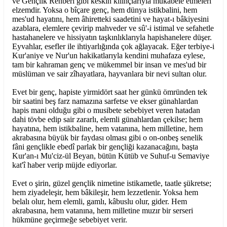
ve Gençlik Rehberi gibi keskin kılınçlarıyla mukabele etmeleri
elzemdir. Yoksa o bîçare genç, hem dünya istikbalini, hem
mes'ud hayatını, hem âhiretteki saadetini ve hayat-ı bâkiyesini
azablara, elemlere çevirip mahveder ve sû'-i istimal ve sefahetle
hastahanelere ve hissiyatın taşkınlıklarıyla hapishanelere düşer.
Eyvahlar, esefler ile ihtiyarlığında çok ağlayacak. Eğer terbiye-i
Kur'aniye ve Nur'un hakikatlarıyla kendini muhafaza eylese,
tam bir kahraman genç ve mükemmel bir insan ve mes'ud bir
müslüman ve sair zîhayatlara, hayvanlara bir nevi sultan olur.
Evet bir genç, hapiste yirmidört saat her günkü ömründen tek
bir saatini beş farz namazına sarfetse ve ekser günahlardan
hapis mani olduğu gibi o musibete sebebiyet veren hatadan
dahi tövbe edip sair zararlı, elemli günahlardan çekilse; hem
hayatına, hem istikbaline, hem vatanına, hem milletine, hem
akrabasına büyük bir faydası olması gibi o on-onbeş senelik
fâni gençlikle ebedî parlak bir gençliği kazanacağını, başta
Kur'an-ı Mu'ciz-ül Beyan, bütün Kütüb ve Suhuf-u Semaviye
kat'î haber verip müjde ediyorlar.
Evet o şirin, güzel gençlik nimetine istikametle, taatle şükretse;
hem ziyadeleşir, hem bâkileşir, hem lezzetlenir. Yoksa hem
belalı olur, hem elemli, gamlı, kâbuslu olur, gider. Hem
akrabasına, hem vatanına, hem milletine muzır bir serseri
hükmüne geçirmeğe sebebiyet verir.