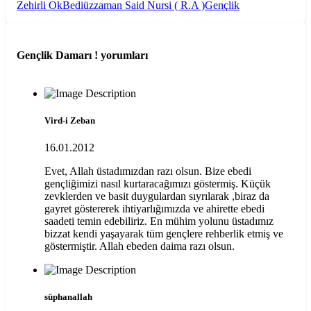
Zehirli Ok
Bediüzzaman Said Nursi ( R.A )
Gençlik
Gençlik Damarı !
yorumları
Vird-i Zeban
16.01.2012
Evet, Allah üstadımızdan razı olsun. Bize ebedi
gençliğimizi nasıl kurtaracağımızı göstermiş. Küçük
zevklerden ve basit duygulardan sıyrılarak ,biraz da
gayret göstererek ihtiyarlığımızda ve ahirette ebedi
saadeti temin edebiliriz. En mühim yolunu üstadımız
bizzat kendi yaşayarak tüm gençlere rehberlik etmiş ve
göstermiştir. Allah ebeden daima razı olsun.
süphanallah