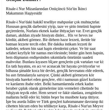
Risale-i Nur Mizanlarından Onüçüncü Söz'ün İkinci
Makamının Haşiyesidir
Risale-i Nur'daki hakikî teselliye mahpuslar çok muhtaçtırlar.
Hususan gençlik darbesini yiyip, taze ve şirin ömrünü hapiste
geçirenlerin, Nurlara ekmek kadar ihtiyaçları var. Evet gençlik
damarı, akıldan ziyade hissiyatı dinler... His ve heves ise
kördür, akibeti görmez. Bir dirhem hazır lezzeti, ileride bir
batman lezzete tercih eder. Bir dakika intikam lezzeti ile
katleder, seksen bin saat hapis elemlerini çeker. Ve bir saat
sefahet keyfiyle bir namus mes'elesinde; binler gün hem hapsin,
hem düşmanın endişesinden sıkıntılarla ömrünün saadeti
mahvolur. Bunlara kıyasen bîçare gençlerin çok vartaları var ki:
En tatlı hayatını, en acı ve acınacak bir hayata çeviriyorlar ve
bilhassa şimalde koca bir devlet, gençlik hevesatını elde ederek,
bu asrı fırtınalarıyla sarsıyor. Çünki akibeti görmeyen kör
hissiyatla hareket eden gençlere, ehl-i namusun güzel kızlarını
ve karılarını ibahe eder. Belki hamamlarında erkek kadın
beraber çıplak olarak girmelerine izin vermeleri cihetinde bu
fuhşiyatı teşvik eder. Hem serseri ve fakir olanlara, zenginlerin
mallarını helâl eder ki; bütün beşer bu musibete karşı titriyor.
İşte bu asırda İslâm ve Türk gençleri kahramanane davranıp iki
cihetten hücum eden bu tehlikeye karşı, Risale-i Nur'un Meyve