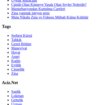
Üyelik Müracaati
Cünüb Olan Kimseye Yasak Olan Şeyler Nelerdir?
Masturbasyondan Kurtulma Çareleri
Zina yapmak isteyen genç
Muta Nikahı Zina ve Fuhuşu Mübah Kılma Kılıfıdır
Tags
Serbest Kürsü
Tahkik
Genel Bölüm
Maneviyat
Hayat
Amel
Kadin
Evlilik
Cinsellik
Zina
Aciz.Net
Saglik
Lokman
Gebelik
Uzman