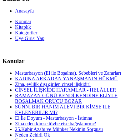
Anasayfa
Konular
Kitaplık
Kategoriler
Üye Girisi Yap
Konular
Masturbasyon (El ile Boşalma), Sebebleri ve Zararları
KADINA ARKADAN YANAŞMANIN HÜKMÜ
Zina, evlilik dışı girilen cinsel ilişkidir!
CİNSEL İLİŞKİDE HARAMLAR - HELÂLLER
RAMAZAN GÜNÜ KENDİ KENDİNE ELİYLE
BOŞALMAK ORUCU BOZAR
SÜNNI BIR HANIM ALEVI BIR KİMSE ILE
EVLENEBILIR MI?
El İle Doyum - Masturbasyon - İstimna
Zina eden kimse tövbe etse bağışlanırmı?
25.Kabir Azabı ve Münker Nekir'in Sorgusu
Neden Zehirli Ok