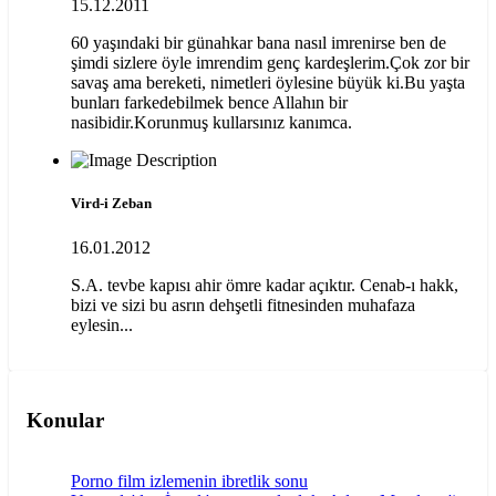
15.12.2011
60 yaşındaki bir günahkar bana nasıl imrenirse ben de
şimdi sizlere öyle imrendim genç kardeşlerim.Çok zor bir
savaş ama bereketi, nimetleri öylesine büyük ki.Bu yaşta
bunları farkedebilmek bence Allahın bir
nasibidir.Korunmuş kullarsınız kanımca.
Vird-i Zeban
16.01.2012
S.A. tevbe kapısı ahir ömre kadar açıktır. Cenab-ı hakk,
bizi ve sizi bu asrın dehşetli fitnesinden muhafaza
eylesin...
Konular
Porno film izlemenin ibretlik sonu