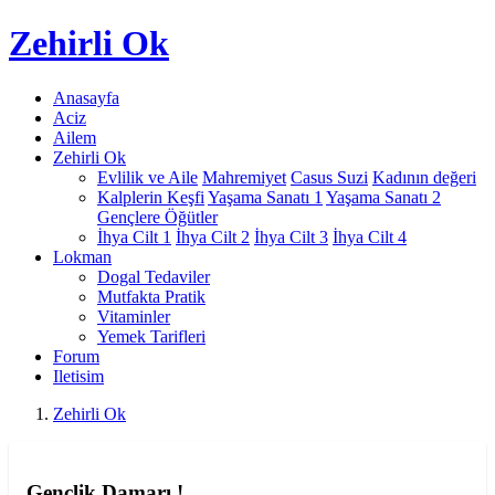
Zehirli
Ok
Anasayfa
Aciz
Ailem
Zehirli Ok
Evlilik ve Aile
Mahremiyet
Casus Suzi
Kadının değeri
Kalplerin Keşfi
Yaşama Sanatı 1
Yaşama Sanatı 2
Gençlere Öğütler
İhya Cilt 1
İhya Cilt 2
İhya Cilt 3
İhya Cilt 4
Lokman
Dogal Tedaviler
Mutfakta Pratik
Vitaminler
Yemek Tarifleri
Forum
Iletisim
Zehirli Ok
Gençlik Damarı !