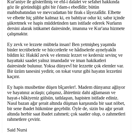
Kur'aniye ile gösterilmiş ve ehl-i dalalet ve sefahet hakkında
göz ile göründüğü gibi bir i'dam-ı ebedîdir; bütün
mahbubatından ve mevcudattan bir firak-ı lâyezalîdir. Elbette
ve elbette hiç şübhe kalmaz ki, en bahtiyar odur ki; sabır içinde
şükretmek ve hapis müddetinden tam istifade ederek Nurların
dersini alarak istikamet dairesinde, imanına ve Kur'ana hizmete
çalışmaktır.
Ey zevk ve lezzete mübtela insan! Ben yetmişbeş yaşımda
binler tecrübelerle ve hüccetlerle ve hâdiselerle aynelyakîn
bildim ki: Hakikî zevk ve elemsiz lezzet ve kedersiz sevinç ve
hayattaki saadet yalnız imandadır ve iman hakikatleri
dairesinde bulunur. Yoksa dünyevî bir lezzette çok elemler var.
Bir üzüm tanesini yedirir, on tokat vurur gibi hayatın lezzetini
kaçırır.
Ey hapis musibetine düşen bîçareler!. Madem dünyanız ağlıyor
ve hayatınız acılaştı; çalışınız, âhiretiniz dahi ağlamasın ve
hayat-ı bâkiyeniz gülsün, tatlılaşsın, hapisten istifade ediniz.
Nasıl bazan ağır şerait altında düşman karşısında bir saat nöbet,
bir sene ibadet hükmüne geçebilir. Öyle de, sizin bu ağır şerait
altında herbir saat ibadet zahmeti; çok saatler olup, o zahmetleri
rahmetlere çevirir.
Said Nursi