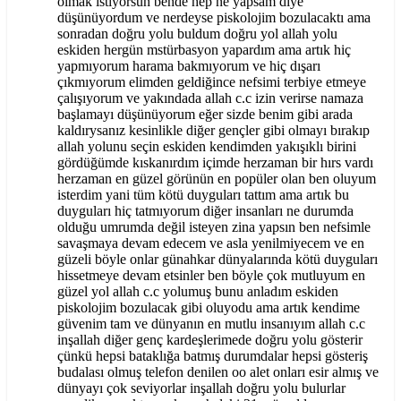
olmak istiyorsun bende hep ne yapsam diye
düşünüyordum ve nerdeyse piskolojim bozulacaktı ama
sonradan doğru yolu buldum doğru yol allah yolu
eskiden hergün mstürbasyon yapardım ama artık hiç
yapmıyorum harama bakmıyorum ve hiç dışarı
çıkmıyorum elimden geldiğince nefsimi terbiye etmeye
çalışıyorum ve yakındada allah c.c izin verirse namaza
başlamayı düşünüyorum eğer sizde benim gibi arada
kaldırysanız kesinlikle diğer gençler gibi olmayı bırakıp
allah yolunu seçin eskiden kendimden yakışıklı birini
gördüğümde kıskanırdım içimde herzaman bir hırs vardı
herzaman en güzel görünün en popüler olan ben oluyum
isterdim yani tüm kötü duyguları tattım ama artık bu
duyguları hiç tatmıyorum diğer insanları ne durumda
olduğu umrumda değil isteyen zina yapsın ben nefsimle
savaşmaya devam edecem ve asla yenilmiyecem ve en
güzeli böyle onlar günahkar dünyalarında kötü duyguları
hissetmeye devam etsinler ben böyle çok mutluyum en
güzel yol allah c.c yolumuş bunu anladım eskiden
piskolojim bozulacak gibi oluyodu ama artık kendime
güvenim tam ve dünyanın en mutlu insanıyım allah c.c
inşallah diğer genç kardeşlerimede doğru yolu gösterir
çünkü hepsi bataklığa batmış durumdalar hepsi gösteriş
budalası olmuş telefon denilen oo alet onları esir almış ve
dünyayı çok seviyorlar inşallah doğru yolu bulurlar