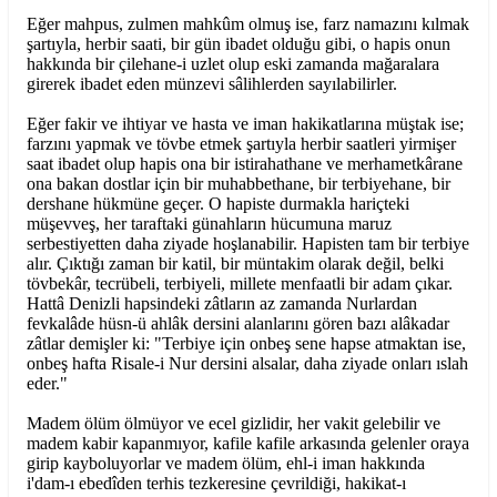
Eğer mahpus, zulmen mahkûm olmuş ise, farz namazını kılmak
şartıyla, herbir saati, bir gün ibadet olduğu gibi, o hapis onun
hakkında bir çilehane-i uzlet olup eski zamanda mağaralara
girerek ibadet eden münzevi sâlihlerden sayılabilirler.
Eğer fakir ve ihtiyar ve hasta ve iman hakikatlarına müştak ise;
farzını yapmak ve tövbe etmek şartıyla herbir saatleri yirmişer
saat ibadet olup hapis ona bir istirahathane ve merhametkârane
ona bakan dostlar için bir muhabbethane, bir terbiyehane, bir
dershane hükmüne geçer. O hapiste durmakla hariçteki
müşevveş, her taraftaki günahların hücumuna maruz
serbestiyetten daha ziyade hoşlanabilir. Hapisten tam bir terbiye
alır. Çıktığı zaman bir katil, bir müntakim olarak değil, belki
tövbekâr, tecrübeli, terbiyeli, millete menfaatli bir adam çıkar.
Hattâ Denizli hapsindeki zâtların az zamanda Nurlardan
fevkalâde hüsn-ü ahlâk dersini alanlarını gören bazı alâkadar
zâtlar demişler ki: "Terbiye için onbeş sene hapse atmaktan ise,
onbeş hafta Risale-i Nur dersini alsalar, daha ziyade onları ıslah
eder."
Madem ölüm ölmüyor ve ecel gizlidir, her vakit gelebilir ve
madem kabir kapanmıyor, kafile kafile arkasında gelenler oraya
girip kayboluyorlar ve madem ölüm, ehl-i iman hakkında
i'dam-ı ebedîden terhis tezkeresine çevrildiği, hakikat-ı