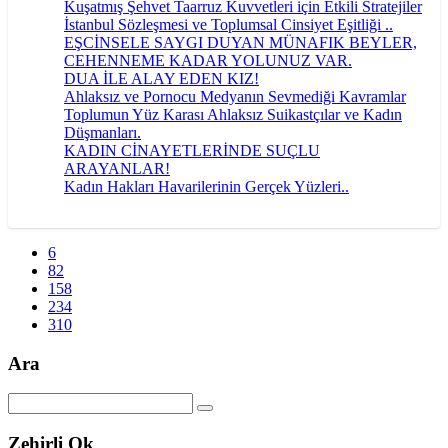
Kuşatmış Şehvet Taarruz Kuvvetleri için Etkili Stratejiler
İstanbul Sözleşmesi ve Toplumsal Cinsiyet Eşitliği ..
EŞCİNSELE SAYGI DUYAN MÜNAFIK BEYLER,
CEHENNEME KADAR YOLUNUZ VAR.
DUA İLE ALAY EDEN KIZ!
Ahlaksız ve Pornocu Medyanın Sevmediği Kavramlar
Toplumun Yüz Karası Ahlaksız Suikastçılar ve Kadın
Düşmanları.
KADIN CİNAYETLERİNDE SUÇLU
ARAYANLAR!
Kadın Hakları Havarilerinin Gerçek Yüzleri..
6
82
158
234
310
Ara
Zehirli Ok