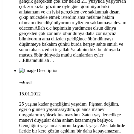
gençlik gerçekten çok zor heleki 21. yüzyılda yaşıyorsan
çok zor kızlar gözüme öyle güel görünüyorlarki
anlatamam ve en iyisi gerçekten eve saklanmak dışarı
çıkıp mücadele etmek isterdim ama nefsime hakim
olamam diye düşünüyorum o yüzden saklanmaya devam
edecem Allah c.c hepimizin yardımcısı olsun dünya
gerçekten çok zor ama öbür dünya daha zor napcaz
bilmiyorum ama eliizden geldiğince öbür dünyayı
düşünmeye bakalım çünkü burda herşey sahte sınırlı ve
sonu rahatsız edici inşallah Yarabbim bizi bu dünyada
mutsuz öbür dünyada mutlu olanlardan eyler
...Elhamdülillah ...
veli göl
15.01.2012
25 yaşına kadar gençliğimi yaşadım. Pişman değilim,
eğer o günleri yaşamasaydım, şu anda manevi
duygularımı yüksek tutamazdım. Zaten yaş ilerledikçe
manevi duygular daha anlam kazanmaya başlıyor.
Gençliğini yaşa ama sınırını koyarak yaşa. Aksi takdirde
ileride bir kere gözün açıldımı bir daha kapayamazsın.