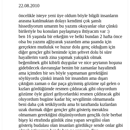
22.08.2010
öncelikle isteye yeni üye oldum böyle bilgili insanların
arasına katılmaktan dolayı kendimi çok şanslı
hissediyorum umarım bu yazımı okuyanlar olur çünkü
birileriyle bu konuları paylaşmaya ihtiyacım var :)
ben 16 yaşında bir erkeğim ve belki bundan 2 hafta önce
olsa bu yazımı ağlıyarak yazardım ama şuanda için
gerçekten mutluluk ve huzur dolu genç olduğum için
diğer gençler gibi benimde içim şehvet dolu bi süre
hayallerim vardı zina yapmak yakışıklı olmak
beğenilmek gibi kibirli duygular ve nice şeytanın hoşuna
gidebilecek davranışlar benim bir zamanlar hayalimdi
ama içimden bir ses böyle yapmaman gerektiğini
söylüyordu çünkü imanlı bir insandım ama dışarı
çıktığım zaman o dar paça giyinmiş gözüme ışıl gelen o
kızları gördüğümde resmen çıldıracak gibi oluyordum
gözüme öyle güzel geliyorlardıki resmen çıldıracak gibi
oluyordum bugüne kadar hiç sevgilimin olmamasıda
beni daha çok tetikliyordu ama bi taraftanda kızlardan
uzak durmak diğer gençler gibi gösteriş meraklısı
olmamam gerektiğini düşünüyordum gençlik öyle berbat
bişey ki etrafında günlük zina yapan sevgilisi olan
gösteriş budalası olan insanları gördükçe sende onlar gibi