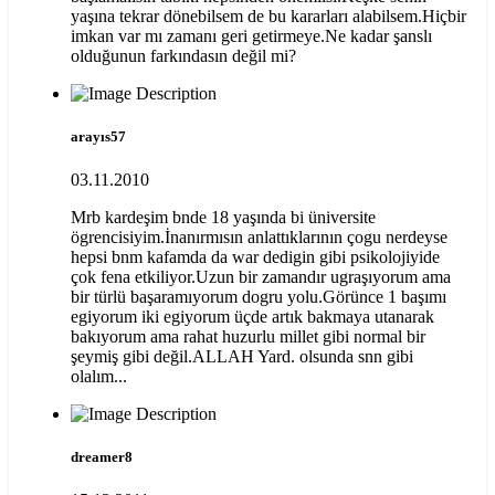
yaşına tekrar dönebilsem de bu kararları alabilsem.Hiçbir
imkan var mı zamanı geri getirmeye.Ne kadar şanslı
olduğunun farkındasın değil mi?
arayıs57
03.11.2010
Mrb kardeşim bnde 18 yaşında bi üniversite
ögrencisiyim.İnanırmısın anlattıklarının çogu nerdeyse
hepsi bnm kafamda da war dedigin gibi psikolojiyide
çok fena etkiliyor.Uzun bir zamandır ugraşıyorum ama
bir türlü başaramıyorum dogru yolu.Görünce 1 başımı
egiyorum iki egiyorum üçde artık bakmaya utanarak
bakıyorum ama rahat huzurlu millet gibi normal bir
şeymiş gibi değil.ALLAH Yard. olsunda snn gibi
olalım...
dreamer8