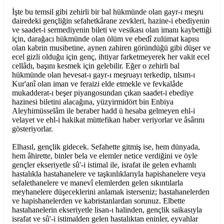
İşte bu temsil gibi zehirli bir bal hükmünde olan gayr-ı meşru
dairedeki gençliğin sefahetkârane zevkleri, hazine-i ebediyenin
ve saadet-i sermediyenin bileti ve vesikası olan imanı kaybettiği
için, darağacı hükmünde olan ölüm ve ebedî zulümat kapısı
olan kabrin musibetine, aynen zahiren göründüğü gibi düşer ve
ecel gizli olduğu için genç, ihtiyar farketmeyerek her vakit ecel
cellâdı, başını kesmek için gelebilir. Eğer o zehirli bal
hükmünde olan hevesat-ı gayr-ı meşruayı terkedip, tılsım-ı
Kur'anî olan iman ve feraizi elde etmekle ve fevkalâde
mukadderat-ı beşer piyangosundan çıkan saadet-i ebediye
hazinesi biletini alacağına, yüzyirmidört bin Enbiya
Aleyhimüsselâm ile beraber hadd ü hesaba gelmeyen ehl-i
velayet ve ehl-i hakikat müttefikan haber veriyorlar ve âsârını
gösteriyorlar.
Elhasıl, gençlik gidecek. Sefahette gitmiş ise, hem dünyada,
hem âhirette, binler bela ve elemler netice verdiğini ve öyle
gençler ekseriyetle sû'-i istimal ile, israfat ile gelen evhamlı
hastalıkla hastahanelere ve taşkınlıklarıyla hapishanelere veya
sefalethanelere ve manevî elemlerden gelen sıkıntılarla
meyhanelere düşeceklerini anlamak isterseniz; hastahanelerden
ve hapishanelerden ve kabristanlardan sorunuz. Elbette
hastahanelerin ekseriyetle lisan-ı halinden, gençlik saikasıyla
israfat ve sû'-i istimalden gelen hastalıktan eninler, eyvahlar