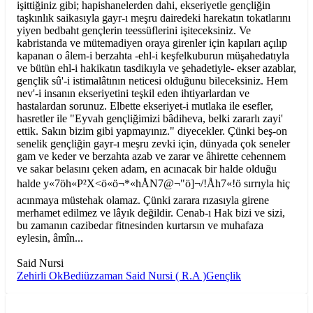
işittiğiniz gibi; hapishanelerden dahi, ekseriyetle gençliğin
taşkınlık saikasıyla gayr-ı meşru dairedeki harekatın tokatlarını
yiyen bedbaht gençlerin teessüflerini işiteceksiniz. Ve
kabristanda ve mütemadiyen oraya girenler için kapıları açılıp
kapanan o âlem-i berzahta -ehl-i keşfelkuburun müşahedatıyla
ve bütün ehl-i hakikatın tasdikıyla ve şehadetiyle- ekser azablar,
gençlik sû'-i istimalâtının neticesi olduğunu bileceksiniz. Hem
nev'-i insanın ekseriyetini teşkil eden ihtiyarlardan ve
hastalardan sorunuz. Elbette ekseriyet-i mutlaka ile esefler,
hasretler ile "Eyvah gençliğimizi bâdiheva, belki zararlı zayi'
ettik. Sakın bizim gibi yapmayınız." diyecekler. Çünki beş-on
senelik gençliğin gayr-ı meşru zevki için, dünyada çok seneler
gam ve keder ve berzahta azab ve zarar ve âhirette cehennem
ve sakar belasını çeken adam, en acınacak bir halde olduğu
halde ­y«7ö­h«P²X­<ö«ö¬*«hÅN7@¬"ö]¬/!Åh7«!ö sırrıyla hiç
acınmaya müstehak olamaz. Çünki zarara rızasıyla girene
merhamet edilmez ve lâyık değildir. Cenab-ı Hak bizi ve sizi,
bu zamanın cazibedar fitnesinden kurtarsın ve muhafaza
eylesin, âmîn...
Said Nursi
Zehirli Ok
Bediüzzaman Said Nursi ( R.A )
Gençlik