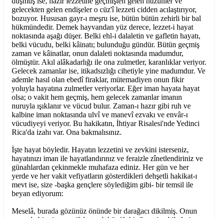
düşmüş ise, hazır lezzetine geçmişten gelen hüzünler ve
gelecekten gelen endişeler o cüz'î lezzeti cidden acılaştırıyor,
bozuyor. Hususan gayr-ı meşru ise, bütün bütün zehirli bir bal
hükmündedir. Demek hayvandan yüz derece, lezzet-i hayat
noktasında aşağı düşer. Belki ehl-i dalaletin ve gafletin hayatı,
belki vücudu, belki kâinatı; bulunduğu gündür. Bütün geçmiş
zaman ve kâinatlar, onun dalaleti noktasında madumdur,
ölmüştür. Akıl alâkadarlığı ile ona zulmetler, karanlıklar veriyor.
Gelecek zamanlar ise, itikadsızlığı cihetiyle yine madumdur. Ve
ademle hasıl olan ebedî firaklar, mütemadiyen onun fikir
yoluyla hayatına zulmetler veriyorlar. Eğer iman hayata hayat
olsa; o vakit hem geçmiş, hem gelecek zamanlar imanın
nuruyla ışıklanır ve vücud bulur. Zaman-ı hazır gibi ruh ve
kalbine iman noktasında ulvî ve manevî ezvakı ve envâr-ı
vücudiyeyi veriyor. Bu hakikatın, İhtiyar Risalesi'nde Yedinci
Rica'da izahı var. Ona bakmalısınız.
İşte hayat böyledir. Hayatın lezzetini ve zevkini isterseniz,
hayatınızı iman ile hayatlandırınız ve feraizle zînetlendiriniz ve
günahlardan çekinmekle muhafaza ediniz. Her gün ve her
yerde ve her vakit vefiyatların gösterdikleri dehşetli hakikat-ı
mevt ise, size -başka gençlere söylediğim gibi- bir temsil ile
beyan ediyorum:
Meselâ, burada gözünüz önünde bir darağacı dikilmiş. Onun