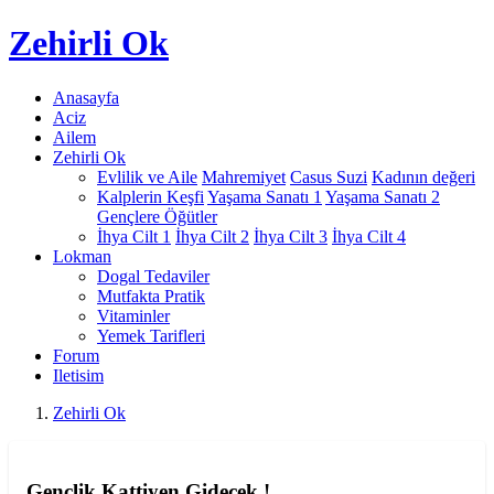
Zehirli
Ok
Anasayfa
Aciz
Ailem
Zehirli Ok
Evlilik ve Aile
Mahremiyet
Casus Suzi
Kadının değeri
Kalplerin Keşfi
Yaşama Sanatı 1
Yaşama Sanatı 2
Gençlere Öğütler
İhya Cilt 1
İhya Cilt 2
İhya Cilt 3
İhya Cilt 4
Lokman
Dogal Tedaviler
Mutfakta Pratik
Vitaminler
Yemek Tarifleri
Forum
Iletisim
Zehirli Ok
Gençlik Kattiyen Gidecek !