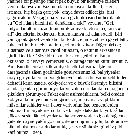
yanında bir piyango (fakat pek büyük bir ikramiye biletleri
veren) dairesi var. Biz buradaki on kişi alâküllihal, ister
istemez, hiç başka çare yok, oraya davet edileceğiz, bizi
çağıracaklar. Ve çağırma zamanı gizli olmasından her dakika,
ya "Gel i'dam biletini al, darağacına çık!" veyahut "Gel,
milyonlar altun kazandıran bir ikramiye bileti sana çıkmış gel,
al!" demelerini beklerken, birden kapıya iki adam geldi. Biri
yarı çıplak güzel ve aldatıcı bir kadın, elinde zahiren gayet tatlı,
fakat zehirli bir helva getirip yedirmek istiyor. Diğer biri de;
aldatmaz ve aldanmaz ciddî bir adam, o kadının arkasından
girdi. Dedi ki: "Size bir tılsım, bir ders getirdim. Bunu
okusanız, o helvayı yemezseniz, o darağacından kurtulursunuz.
Bu tılsım ile emsalsiz ikramiye biletini alırsınız. İşte bu
darağacında zâten gözünüzle görüyorsunuz ki, bal yiyenler
oraya giriyorlar ve oraya girinceye kadar o helvanın zehirinden
dehşetli karın sancısı çekiyorlar ve o büyük ikramiye biletini
alanlar çendan görünmüyorlar ve zahiren onlar da o darağacına
çıktıkları görünüyor. Fakat onlar asılmadıklarını, belki oradan
kolayca ikramiye dairesine girmek için basamak yaptıklarını
milyonlar şahidler var, haber veriyorlar. İşte pencerelerden
bakınız. En büyük memurlar ve bu işle alâkadar büyük zâtlar
yüksek sesle ilân ediyorlar ve haber veriyorlar ki; o darağacına
gidenleri aynelyakîn gözünüz ile gördüğünüz gibi, bu ikramiye
biletini tılsımcılar aldıklarını hiç şek ve şübhesiz gündüz gibi
kat'î biliniz." dedi.