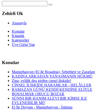
Zehirli Ok
Anasayfa
Konular
Kitaplık
Kategoriler
Üye Girisi Yap
Konular
Masturbasyon (El ile Boşalma), Sebebleri ve Zararları
KADINA ARKADAN YANAŞMANIN HÜKMÜ
Zina, evlilik dışı girilen cinsel ilişkidir!
CİNSEL İLİŞKİDE HARAMLAR - HELÂLLER
RAMAZAN GÜNÜ KENDİ KENDİNE ELİYLE
BOŞALMAK ORUCU BOZAR
SÜNNI BIR HANIM ALEVI BIR KİMSE ILE
EVLENEBILIR MI?
El İle Doyum - Masturbasyon - İstimna