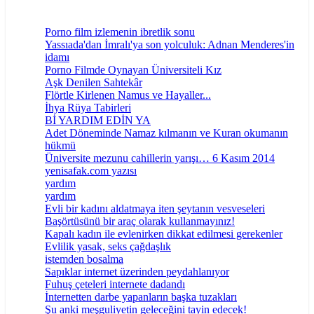
Porno film izlemenin ibretlik sonu
Yassıada'dan İmralı'ya son yolculuk: Adnan Menderes'in
idamı
Porno Filmde Oynayan Üniversiteli Kız
Aşk Denilen Sahtekâr
Flörtle Kirlenen Namus ve Hayaller...
İhya Rüya Tabirleri
Bİ YARDIM EDİN YA
Adet Döneminde Namaz kılmanın ve Kuran okumanın
hükmü
Üniversite mezunu cahillerin yarışı… 6 Kasım 2014
yenisafak.com yazısı
yardım
yardım
Evli bir kadını aldatmaya iten şeytanın vesveseleri
Başörtüsünü bir araç olarak kullanmayınız!
Kapalı kadın ile evlenirken dikkat edilmesi gerekenler
Evlilik yasak, seks çağdaşlık
istemden bosalma
Sapıklar internet üzerinden peydahlanıyor
Fuhuş çeteleri internete dadandı
İnternetten darbe yapanların başka tuzakları
Şu anki meşguliyetin geleceğini tayin edecek!