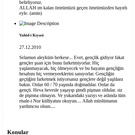
belirliyoruz.
ALLAH ım kalan ömrümüzü geçen ömrümüzden hayırlı
eyle. (amin)
Vahid-i Kıyasi
27.12.2010
Selamun aleyküm herkese... Evet, gençlik gidiyor fakat
gençler şuan için bunu farketmiyorlar. Hiç
yaşlanmayacak, hiç ölmeyecek ve bu hayatın gençliğin
hesabını hiç vermeyeeklerini sanıyorlar. Gençliğin
geçtiğini farketmek istiyorsanız gençlere değil yaşlılara
bakın. Onlar 60 / 70 yaşında doğmadılar. Onlar da
gençti. Heva hevesle yaşayıp şimdi pişman oldular. siz
de pişmna olmayın. Ve yukarıdaki yazıyı ve aslında tüm
risale-i Nur külliyatını okuyun.... Allah müslümanın
yardımcısı olsun....
Konular