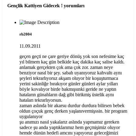
Gençlik Kattiyen Gidecek !
yorumları
rb2004
11.09.2011
geçen geçti ne çare geriye dönüş yok son nefesime kaç
yıl bilmem kaç gün belkide kaç dakika kaç salise kaldı.
anlamak gerçekten çok ama çok zor. zaman neye
benziyor nasıl bir şey. sabah uyanıyoruz kahvaltı aynı
şeyleri tekrarlıyoruz akşam oluyor bir koşuşturmaca
yerini sakinliğe bırakıyor günler günleri aylar yılları
böyle kovalıyor birde bakmışsınki geride ne yaptın
hataların günahların dağ gibi birikmiş üstelik aynı
hataları tekrarlıyorsun.
zaman aslında bir akarsu durdur durdura bilirsen bebek
oldun çoçuk genç derken yaşlanıvermişssin. bir program
uygulanıyor
şu anımızı nasıl yakalarız aslında yapmamız gereken
sadece şu anda yaptıklarımız hem geçmişimiz oluyor
hemde dünün hedefi amcını yapıyoruz geleceğimizi