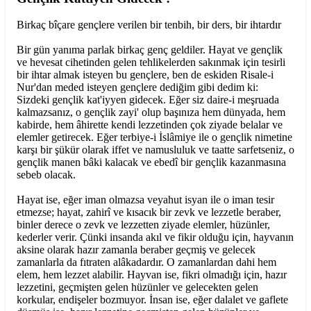
Birkaç bîçare gençlere verilen bir tenbih, bir ders, bir ihtardır
Bir gün yanıma parlak birkaç genç geldiler. Hayat ve gençlik
ve hevesat cihetinden gelen tehlikelerden sakınmak için tesirli
bir ihtar almak isteyen bu gençlere, ben de eskiden Risale-i
Nur'dan meded isteyen gençlere dediğim gibi dedim ki:
Sizdeki gençlik kat'iyyen gidecek. Eğer siz daire-i meşruada
kalmazsanız, o gençlik zayi' olup başınıza hem dünyada, hem
kabirde, hem âhirette kendi lezzetinden çok ziyade belalar ve
elemler getirecek. Eğer terbiye-i İslâmiye ile o gençlik nimetine
karşı bir şükür olarak iffet ve namusluluk ve taatte sarfetseniz, o
gençlik manen bâki kalacak ve ebedî bir gençlik kazanmasına
sebeb olacak.
Hayat ise, eğer iman olmazsa veyahut isyan ile o iman tesir
etmezse; hayat, zahirî ve kısacık bir zevk ve lezzetle beraber,
binler derece o zevk ve lezzetten ziyade elemler, hüzünler,
kederler verir. Çünki insanda akıl ve fikir olduğu için, hayvanın
aksine olarak hazır zamanla beraber geçmiş ve gelecek
zamanlarla da fıtraten alâkadardır. O zamanlardan dahi hem
elem, hem lezzet alabilir. Hayvan ise, fikri olmadığı için, hazır
lezzetini, geçmişten gelen hüzünler ve gelecekten gelen
korkular, endişeler bozmuyor. İnsan ise, eğer dalalet ve gaflete