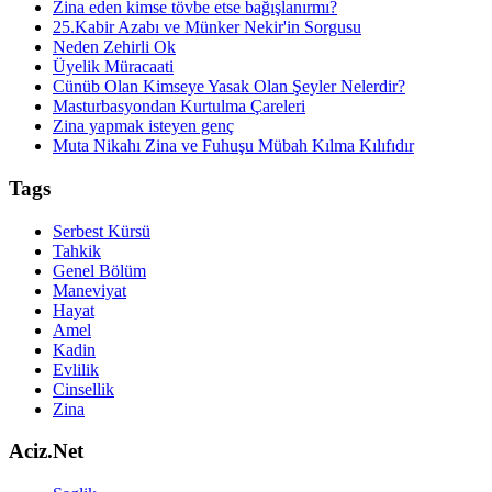
Zina eden kimse tövbe etse bağışlanırmı?
25.Kabir Azabı ve Münker Nekir'in Sorgusu
Neden Zehirli Ok
Üyelik Müracaati
Cünüb Olan Kimseye Yasak Olan Şeyler Nelerdir?
Masturbasyondan Kurtulma Çareleri
Zina yapmak isteyen genç
Muta Nikahı Zina ve Fuhuşu Mübah Kılma Kılıfıdır
Tags
Serbest Kürsü
Tahkik
Genel Bölüm
Maneviyat
Hayat
Amel
Kadin
Evlilik
Cinsellik
Zina
Aciz.Net