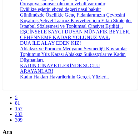
Orospuya sponsor olmanın vebali var mıdır
Evlilikte eşlerin ebced değeri nasıl bakılır
Günümüzde Özellikle Genç Fidanlarımızın Çevresini
Kuşatmış Şehvet Taarruz Kuvvetleri için Etkili Stratejiler
İstanbul Sözleşmesi ve Toplumsal Cinsiyet Eşitliği ..
EŞCİNSELE SAYGI DUYAN MÜNAFIK BEYLER,
CEHENNEME KADAR YOLUNUZ VAR.
DUA İLE ALAY EDEN KIZ!
Ahlaksız ve Pornocu Medyanın Sevmediği Kavramlar
Toplumun Yüz Karası Ahlaksız Suikastçılar ve Kadın
Düşmanları.
KADIN CİNAYETLERİNDE SUÇLU
ARAYANLAR!
Kadın Hakları Havarilerinin Gerçek Yüzleri..
5
81
157
233
309
Ara