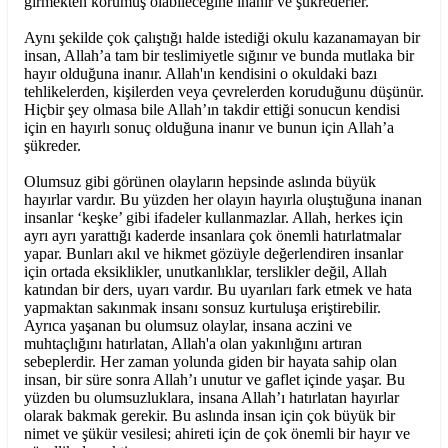
girmekten korumuş olabileceğine inanır ve şükrederler.
Aynı şekilde çok çalıştığı halde istediği okulu kazanamayan bir
insan, Allah’a tam bir teslimiyetle sığınır ve bunda mutlaka bir
hayır olduğuna inanır. Allah'ın kendisini o okuldaki bazı
tehlikelerden, kişilerden veya çevrelerden koruduğunu düşünür.
Hiçbir şey olmasa bile Allah’ın takdir ettiği sonucun kendisi
için en hayırlı sonuç olduğuna inanır ve bunun için Allah’a
şükreder.
Olumsuz gibi görünen olayların hepsinde aslında büyük
hayırlar vardır. Bu yüzden her olayın hayırla oluştuğuna inanan
insanlar ‘keşke’ gibi ifadeler kullanmazlar. Allah, herkes için
ayrı ayrı yarattığı kaderde insanlara çok önemli hatırlatmalar
yapar. Bunları akıl ve hikmet gözüyle değerlendiren insanlar
için ortada eksiklikler, unutkanlıklar, terslikler değil, Allah
katından bir ders, uyarı vardır. Bu uyarıları fark etmek ve hata
yapmaktan sakınmak insanı sonsuz kurtuluşa eriştirebilir.
Ayrıca yaşanan bu olumsuz olaylar, insana aczini ve
muhtaçlığını hatırlatan, Allah'a olan yakınlığını artıran
sebeplerdir. Her zaman yolunda giden bir hayata sahip olan
insan, bir süre sonra Allah’ı unutur ve gaflet içinde yaşar. Bu
yüzden bu olumsuzluklara, insana Allah’ı hatırlatan hayırlar
olarak bakmak gerekir. Bu aslında insan için çok büyük bir
nimet ve şükür vesilesi; ahireti için de çok önemli bir hayır ve