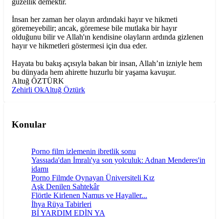
güzellik demektir.
İnsan her zaman her olayın ardındaki hayır ve hikmeti
göremeyebilir; ancak, göremese bile mutlaka bir hayır
olduğunu bilir ve Allah'ın kendisine olayların ardında gizlenen
hayır ve hikmetleri göstermesi için dua eder.
Hayata bu bakış açısıyla bakan bir insan, Allah’ın izniyle hem
bu dünyada hem ahirette huzurlu bir yaşama kavuşur.
Altuğ ÖZTÜRK
Zehirli Ok
Altuğ Öztürk
Konular
Porno film izlemenin ibretlik sonu
Yassıada'dan İmralı'ya son yolculuk: Adnan Menderes'in
idamı
Porno Filmde Oynayan Üniversiteli Kız
Aşk Denilen Sahtekâr
Flörtle Kirlenen Namus ve Hayaller...
İhya Rüya Tabirleri
Bİ YARDIM EDİN YA