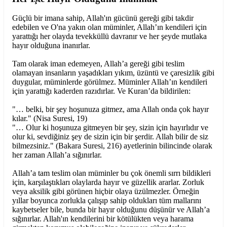
Güçlü bir imana sahip, Allah'ın gücünü gereği gibi takdir
edebilen ve O'na yakın olan müminler, Allah’ın kendileri için
yarattığı her olayda tevekküllü davranır ve her şeyde mutlaka
hayır olduğuna inanırlar.
Tam olarak iman edemeyen, Allah’a gereği gibi teslim
olamayan insanların yaşadıkları yıkım, üzüntü ve çaresizlik gibi
duygular, müminlerde görülmez. Müminler Allah’ın kendileri
için yarattığı kaderden razıdırlar. Ve Kuran’da bildirilen:
"… belki, bir şey hoşunuza gitmez, ama Allah onda çok hayır
kılar." (Nisa Suresi, 19)
"… Olur ki hoşunuza gitmeyen bir şey, sizin için hayırlıdır ve
olur ki, sevdiğiniz şey de sizin için bir şerdir. Allah bilir de siz
bilmezsiniz." (Bakara Suresi, 216) ayetlerinin bilincinde olarak
her zaman Allah’a sığınırlar.
Allah’a tam teslim olan müminler bu çok önemli sırrı bildikleri
için, karşılaştıkları olaylarda hayır ve güzellik ararlar. Zorluk
veya aksilik gibi görünen hiçbir olaya üzülmezler. Örneğin
yıllar boyunca zorlukla çalışıp sahip oldukları tüm mallarını
kaybetseler bile, bunda bir hayır olduğunu düşünür ve Allah’a
sığınırlar. Allah'ın kendilerini bir kötülükten veya harama