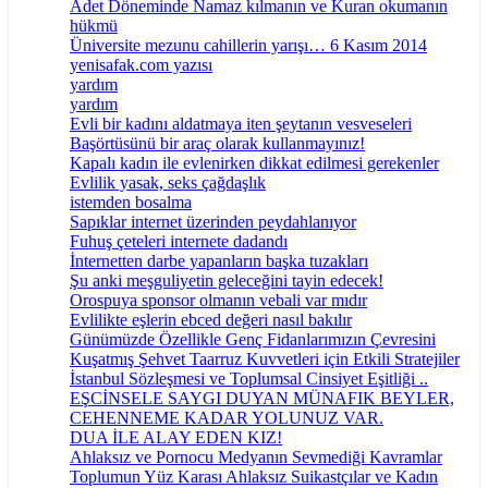
Adet Döneminde Namaz kılmanın ve Kuran okumanın
hükmü
Üniversite mezunu cahillerin yarışı… 6 Kasım 2014
yenisafak.com yazısı
yardım
yardım
Evli bir kadını aldatmaya iten şeytanın vesveseleri
Başörtüsünü bir araç olarak kullanmayınız!
Kapalı kadın ile evlenirken dikkat edilmesi gerekenler
Evlilik yasak, seks çağdaşlık
istemden bosalma
Sapıklar internet üzerinden peydahlanıyor
Fuhuş çeteleri internete dadandı
İnternetten darbe yapanların başka tuzakları
Şu anki meşguliyetin geleceğini tayin edecek!
Orospuya sponsor olmanın vebali var mıdır
Evlilikte eşlerin ebced değeri nasıl bakılır
Günümüzde Özellikle Genç Fidanlarımızın Çevresini
Kuşatmış Şehvet Taarruz Kuvvetleri için Etkili Stratejiler
İstanbul Sözleşmesi ve Toplumsal Cinsiyet Eşitliği ..
EŞCİNSELE SAYGI DUYAN MÜNAFIK BEYLER,
CEHENNEME KADAR YOLUNUZ VAR.
DUA İLE ALAY EDEN KIZ!
Ahlaksız ve Pornocu Medyanın Sevmediği Kavramlar
Toplumun Yüz Karası Ahlaksız Suikastçılar ve Kadın