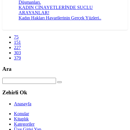
Düşmanları.
KADIN CİNAYETLERİNDE SUÇLU
ARAYANLAR!
Kadın Hakları Havarilerinin Gerçek Yüzleri..
75
151
227
303
379
Ara
Zehirli Ok
Anasayfa
Konular
Kitaplık
Kategoriler
Üye Girisi Yap