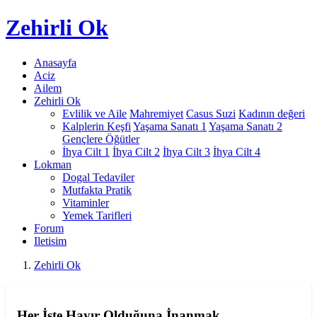
Zehirli
Ok
Anasayfa
Aciz
Ailem
Zehirli Ok
Evlilik ve Aile
Mahremiyet
Casus Suzi
Kadının değeri
Kalplerin Keşfi
Yaşama Sanatı 1
Yaşama Sanatı 2
Gençlere Öğütler
İhya Cilt 1
İhya Cilt 2
İhya Cilt 3
İhya Cilt 4
Lokman
Dogal Tedaviler
Mutfakta Pratik
Vitaminler
Yemek Tarifleri
Forum
Iletisim
Zehirli Ok
Her İşte Hayır Olduğuna İnanmak