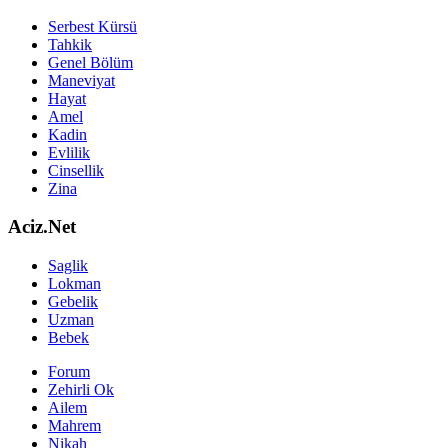
Serbest Kürsü
Tahkik
Genel Bölüm
Maneviyat
Hayat
Amel
Kadin
Evlilik
Cinsellik
Zina
Aciz.Net
Saglik
Lokman
Gebelik
Uzman
Bebek
Forum
Zehirli Ok
Ailem
Mahrem
Nikah