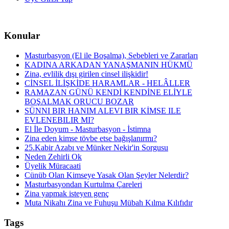
Konular
Masturbasyon (El ile Boşalma), Sebebleri ve Zararları
KADINA ARKADAN YANAŞMANIN HÜKMÜ
Zina, evlilik dışı girilen cinsel ilişkidir!
CİNSEL İLİŞKİDE HARAMLAR - HELÂLLER
RAMAZAN GÜNÜ KENDİ KENDİNE ELİYLE
BOŞALMAK ORUCU BOZAR
SÜNNI BIR HANIM ALEVI BIR KİMSE ILE
EVLENEBILIR MI?
El İle Doyum - Masturbasyon - İstimna
Zina eden kimse tövbe etse bağışlanırmı?
25.Kabir Azabı ve Münker Nekir'in Sorgusu
Neden Zehirli Ok
Üyelik Müracaati
Cünüb Olan Kimseye Yasak Olan Şeyler Nelerdir?
Masturbasyondan Kurtulma Çareleri
Zina yapmak isteyen genç
Muta Nikahı Zina ve Fuhuşu Mübah Kılma Kılıfıdır
Tags