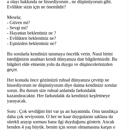
a olayı hakkında ne hissediyorum , ne düşünüyorum gibi.
Evlilikte sizin için ne önemlidir?
Mesela;
- Güven mi?
- Sevgi mi?
- Hayattan beklentiniz ne ?
- Evlilikten beklentiniz ne?
- Eşinizden beklentiniz ne?
Bu sorularla kendinizi tanımaya öncelik verin. Nasıl birini
istediğinizin anahtarı kendi dünyanıza dair bilgilerinizdir. Bu
bilgileri elde etmenin yolu da duygu ve düşüncelerinizden
geçer.
Her konuda önce gözünüzü ruhsal dünyanıza çevirip ne
hissediyorum ne düşünüyorum diye daima kendinize sorular
sorun. Bu durum size ruhsal anlamda farkındalık
kazandıracaktır. Her farkındalık da kendinizi keşfetmeye
yarayacak.
Soru : Çok sevdiğim biri var şu an hayatımda. Onu tanıdıkça
daha çok seviyorum. O her ne kaar duygularını saklasa da
sürekli arayıp sorması bana ilgi duyduğunu gösterir. Ancak
benden 4 yaş büyük. benim için sorun olmamasına karşın o