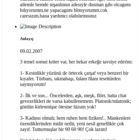
ailemle hemde nişanlımın ailesıyle dusman gıbı olcagımı
bılıyorumm.ne yapacagımı blmıyorumm.cok
caresızım.bana yardımcı olabılırmısınız
Anlayış
09.02.2007
3 temel somut kriter var, her bekar erkeğe tavsiye ederim:
1- Kesinlikle yüzünü de örtecek çarşaf veya benzeri bir
kıyafet. Türbanı, sıkmabaşı, falanı filanı tesettürden
saymıyorum!
2- İlk ve son... Öncelerden, aşk, meşk, flört, hatta chat
gevezelikleri de varsa kabullenemem. Platonik/mlatonik;
gönlün kirlenmişse ötesine lüzum yok!
3- Kadınsı olmalı; hem ruhen hem fiziken!.. Mankenlere
özendiklerinden midir nedir, yeni nesil genellikle çok
zayıf. Tutturmuşlar bir 90 60 90! Çok lazım!