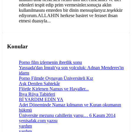
edenleri tespit edip prim vermesinler.sonuçta aklın
kullanılmasını emreden bir dinin mensuplarıyız.teşekkür
ediyorum.ALLAHIN herkese basiret ve feraset ihsan
etmesi duasıyla...
Konular
Porno film izlemenin ibretlik sonu
Yassıada'dan İmralı'ya son yolculuk: Adnan Menderes'in
idamı
Porno Filmde Oynayan Üniversiteli Kız
Aşk Denilen Sahtekâr
Flörtle Kirlenen Namus ve Hayaller...
İhya Rüya Tabirleri
Bİ YARDIM EDİN YA
Adet Döneminde Namaz kılmanın ve Kuran okumanın
hükmü
Üniversite mezunu cahillerin yarışı… 6 Kasım 2014
yenisafak.com yazısı
yardım
yardım