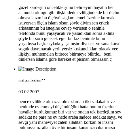
güzel kardeşim öncelikle şunu belirteyim hayatın her
alanında oldugu gibi ilişkindede evliliginde de bir ölçün
olması laızm bu ölçüyü saglam temel üzerine kurmak
istiyorsan ölçün islam olsun şöyle diyim sen erkek
arkaasınnın bu istegine cevap verirsen o seninle
telefonda bunu yaşayacak ve yasadıktan sonra aklına
şöyle bir soru gelecek eger bu kız benimle bunu
yaşadıysa başkasıylada yaşamıştır diyecek ve sana karsı
soguk davranacak yerli yersiz kıskanclıkları olacak vee
ilişkiyi muhtemelen bitirece bitirmeye bilirde... beni
dinlersen islama göre hareket et pisman olmazssın ;)
meltem kalem**
03.02.2007
bence evlilikte olmazsa olmazlardan ilki sadakattir ve
benimde evlenmeyi düşündüğüm hatta bunun üzerine
hayaller kurduğumuz biri var ve ondan tek istedeğim şey
sadakat ne para ne ev nede araba sadece sadakat saygı ve
sevgi yani maneviyet zaten allahtan korkan bi insanı
bulmuşsanız allah öyle bir insanı karşınıza çıkarmıssa