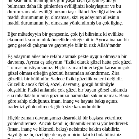
bir sistemdir. İnandığınız gibi yaşamaya çalışan eş adayı
bulmanız daha ilk günlerden evliliğinizi kolaylaştırır ve bu
durum zamanla evliliği huzura taşır. İkinci özelliği ailenizin
maddi durumunun iyi olmaması, sizi eş adayının ailesinin
maddi durumunun iyi olmasına yönlendirmiş bu çok ilginç.
Eğer mütedeyyin bir gençseniz, çok iyi bilirsiniz ki evlilikte
ekonomik sorumluluk öncelikle erkeğe aittir. Ayrıca inanan bir
genç gerekli çalışma ve gayretiyle bilir ki rızk Allah’tandır.
Eş adayının ailesinde refahı aramak pekte uygun olmayan bir
davranış. Ayrıca eş adayının “fiziki olarak güzel hatta çok güzel
“ olmasını istiyorsunuz. Hiçbir zaman bir erkeğin karısının çok
güzel olması erkeğin gözünü haramdan sakındırmaz. Zira
güzellik bir bütündür. Sadece fiziki güzellik yeterli değildir.
Güzellik ancak fiziki, sözel, davranış, görgü bütünüyle
oluşabilir. Fiziki anlamda çok güzel bir bayan görsel anlamda
sizi rahatlatabilir ama gözünüzü haramdan sakındıramaz. Bana
göre sahip olduğunuz iman, inanç ve hayata bakış açınız
iradenizi yönlendirecek gücü size kazandırabilir.
Hiçbir zaman davranışımızı dışarıdaki bir başkası yeterince
yönlendiremez. Ancak kendi iç dinamiklerimizi yönlendirerek
(iman, inanç ve hikmetli bakış) nefsimize hakim olabiliriz.
Saydığınız üç özelliğe de uygun birini tabi ki bulabilirsiniz.