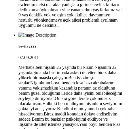
ewlendm nefsi olarakta yanlışlara girince ewlilk kurtarır
dedim ama öyle olmadı yine ısınamadım.yaş farkımız var
9 yaş denklik yok ve eşim çok akıllıca davranmıyo
hertürlü yüönlendrmeye açık ailesi problemli ayrılmam
uygunmu ne dersiniz..
Sevilay222
07.09.2011
Merhaba,ben nişanlı 25 yaşında bir kızım.Nişanlım 32
yaşında.Şu anda bir firmada askeri ücretten biraz daha
yüksek bir maaşla çalışıyor.Ben işsizim şu
sıralar.Nişanlımın boyu benden kısa bazı akrabalarım
yanıma yakışmadığını kazandığı paranın az olduğunu
benim güzel olduğumu ileride daha iyisini bulabileceğimi
söyleyip duruyorlar.Onlara göre ileride çok mutsuz
olacakmışım.Halbuki ben mutluyum nişanlımı seviyorum
çokta iyi anlaşıyoruz.Kendimi onun yanında çok rahat
hissediyorum.Biraz maddi konudan dolayı endişeliyim
sadece.Benim bu baskılar psikolojimi etkiliyor ve
ilişkime de ister istemez yansıyor.Yani boyu benden kısa