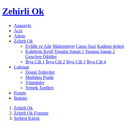
Zehirli
Ok
Anasayfa
Aciz
Ailem
Zehirli Ok
Evlilik ve Aile
Mahremiyet
Casus Suzi
Kadının değeri
Kalplerin Keşfi
Yaşama Sanatı 1
Yaşama Sanatı 2
Gençlere Öğütler
İhya Cilt 1
İhya Cilt 2
İhya Cilt 3
İhya Cilt 4
Lokman
Dogal Tedaviler
Mutfakta Pratik
Vitaminler
Yemek Tarifleri
Forum
Iletisim
Zehirli Ok
Zehirli Ok Forumu
Serbest Kürsü