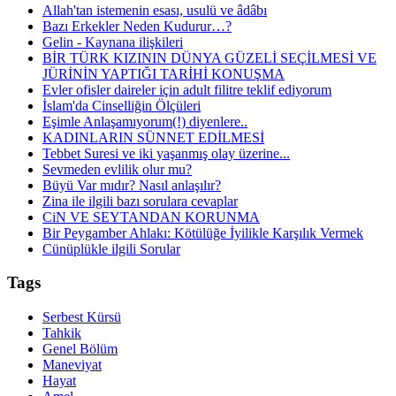
Allah'tan istemenin esası, usulü ve âdâbı
Bazı Erkekler Neden Kudurur…?
Gelin - Kaynana ilişkileri
BİR TÜRK KIZININ DÜNYA GÜZELİ SEÇİLMESİ VE
JÜRİNİN YAPTIĞI TARİHİ KONUŞMA
Evler ofisler daireler için adult filitre teklif ediyorum
İslam'da Cinselliğin Ölçüleri
Eşimle Anlaşamıyorum(!) diyenlere..
KADINLARIN SÜNNET EDİLMESİ
Tebbet Suresi ve iki yaşanmış olay üzerine...
Sevmeden evlilik olur mu?
Büyü Var mıdır? Nasıl anlaşılır?
Zina ile ilgili bazı sorulara cevaplar
CiN VE SEYTANDAN KORUNMA
Bir Peygamber Ahlakı: Kötülüğe İyilikle Karşılık Vermek
Cünüplükle ilgili Sorular
Tags
Serbest Kürsü
Tahkik
Genel Bölüm
Maneviyat
Hayat