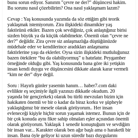
bunu sorun ediyor. Sanırım "çevre ne der?" düşüncesi hakim.
Bu sorunu nasıl çözebilirim? Ona nasıl yaklaşmam lazım?
Cevap : Yaş konusunda yazımda da söz ettiğim gibi teorik
yaklaşmak istemiyorum. Zira ilişkideki dinamikler yaş
faktörünü etkiler. Bazen çok sevdiğiniz, çok anlaştığınız birisi
sizden büyük ya da küçük olabilmekte. Önemli olan “çevre ne
der?” değildir. Zira çevre siz anlaşmazlığa düştüğünüzde
müdehale eder ve kendilerince aradıkları anlaşmama
faktörlerine yaşı da eklerler. Oysa sizin ilişkideki mutluluğunuz
bazen ötekilere “bu da olabiliyormuş” u hatırlatır. Peygamber
örneğinde olduğu gibi. Yaş konusunda bana göre iki yetişkin
insan kendi duygu ve düşüncesini dikkate alarak karar vermeli
“kim ne der” diye değil.
Soru : Hayırlı günler yasemin hanım… haber7.com daki
evlilikte eş seçimiyle ilgili yazınızı dikkatle okudum. 20
yaşında bir genç(erkek) olarak bu türlü mevzuları bizim için
hakikaten önemli ve bir o kadar da biraz korku ve şüpheyle
yaklaştığımız bir mesele olarak görüyorum.. Her insan
evleneceği kişiyle hiçbir sorun yaşamak istemez. Bunun için de
bir çok konuda aynı fikre sahip olmaları eşler açısından önemli
olarak görüyorum. Yaklaşık 1 senedir konuştuğum ve sevdiğim
bir insan var... Karakter olarak ben ağır başlı ama o haraketli bir
insan. Bana öyle geliyor ki uzun süredir bazı duygularını