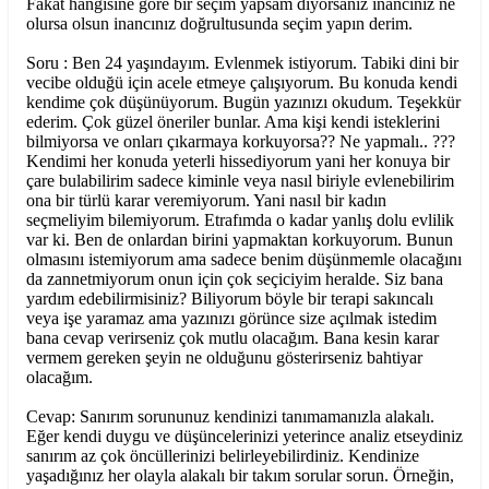
Fakat hangisine göre bir seçim yapsam diyorsanız inancınız ne
olursa olsun inancınız doğrultusunda seçim yapın derim.
Soru : Ben 24 yaşındayım. Evlenmek istiyorum. Tabiki dini bir
vecibe olduğü için acele etmeye çalışıyorum. Bu konuda kendi
kendime çok düşünüyorum. Bugün yazınızı okudum. Teşekkür
ederim. Çok güzel öneriler bunlar. Ama kişi kendi isteklerini
bilmiyorsa ve onları çıkarmaya korkuyorsa?? Ne yapmalı.. ???
Kendimi her konuda yeterli hissediyorum yani her konuya bir
çare bulabilirim sadece kiminle veya nasıl biriyle evlenebilirim
ona bir türlü karar veremiyorum. Yani nasıl bir kadın
seçmeliyim bilemiyorum. Etrafımda o kadar yanlış dolu evlilik
var ki. Ben de onlardan birini yapmaktan korkuyorum. Bunun
olmasını istemiyorum ama sadece benim düşünmemle olacağını
da zannetmiyorum onun için çok seçiciyim heralde. Siz bana
yardım edebilirmisiniz? Biliyorum böyle bir terapi sakıncalı
veya işe yaramaz ama yazınızı görünce size açılmak istedim
bana cevap verirseniz çok mutlu olacağım. Bana kesin karar
vermem gereken şeyin ne olduğunu gösterirseniz bahtiyar
olacağım.
Cevap: Sanırım sorununuz kendinizi tanımamanızla alakalı.
Eğer kendi duygu ve düşüncelerinizi yeterince analiz etseydiniz
sanırım az çok öncüllerinizi belirleyebilirdiniz. Kendinize
yaşadığınız her olayla alakalı bir takım sorular sorun. Örneğin,