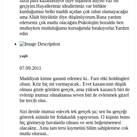
fazla para kazanamıyor diye nişanımı atıyım vaz mı
geçiyim.Hayallerimiz ideallerimiz var birlikte
kurduğumuz belki maddi açıdan çok rahat olamayacağız
ama Allah büyüktür diye düşünüyorum.Bana yardım
ederseniz çok mutlu olacağım.Psikolojim bozuldu ben
mutluyken mutluluğumu kursağımda bırakıyorlar.Yardım
edin
yaşlı
07.09.2011
Maddiyatı kimse garanti edemez ki.. Farz etki holdingleri
olsun. Kriz hiç mi vurmayacak.. Evet kazancının düşük
olması gözle görülen gerçek, ama yüksek kazanclı biri ile
evlenip mutsuz olmaktansa seven biri ile evlenmek güzel
bir tercih olur..
Sizi ileride mutsuz edecek tek gerçek şu; sen bu gerçeği
görerek aslında bir fedakarlık yapıyorsun. O kişinin bunu
hiç görmeyip havalarda olması ve seni beğenmemesi
olacaktır.. Ama tam tersi kıymetini bilim sahiplenirse cok
mutlu olursun..