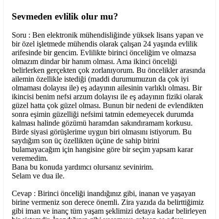
Sevmeden evlilik olur mu?
Soru : Ben elektronik mühendisliğinde yüksek lisans yapan ve
bir özel işletmede mühendis olarak çalışan 24 yaşında evlilik
arifesinde bir gencim. Evlilikte birinci önceliğim ve olmazsa
olmazım dindar bir hanım olması. Ama ikinci önceliği
belirlerken gerçekten çok zorlanıyorum. Bu öncelikler arasında
ailemin özellikle istediği (maddi durumumuzun da çok iyi
olmaması dolayısı ile) eş adayının ailesinin varlıklı olması. Bir
ikincisi benim nefsi arzum dolayısı ile eş adayının fiziki olarak
güzel hatta çok güzel olması. Bunun bir nedeni de evlendikten
sonra eşimin güzelliği nefsimi tatmin edemeyecek durumda
kalması halinde gözümü haramdan sakındıramam korkusu.
Birde siyasi görüşlerime uygun biri olmasını istiyorum. Bu
saydığım son üç özellikten üçüne de sahip birini
bulamayacağım için hangisine göre bir seçim yapsam karar
veremedim.
Bana bu konuda yardımcı olursanız sevinirim.
Selam ve dua ile.
Cevap : Birinci önceliği inandığınız gibi, inanan ve yaşayan
birine vermeniz son derece önemli. Zira yazıda da belirttiğimiz
gibi iman ve inanç tüm yaşam şeklimizi detaya kadar belirleyen