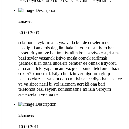
Yok böylesi. Gören bilen varsa sevabına söylesin...
arnavut
30.09.2009
selamun aleykum anlayis. valla bende erkelerin ne
istedigini anlamis degilim hala 2 aydir nisanliyim ben
tesseturluyum ve benim nisanlim beni seviyo o ayri ama
bazi seyler yasamak istiyo mesla opmek sarilmak
gezmek filan daha unceleri beraber de olmak istiyordu
ama anladi ki yapamicam vazgecti. simdi telefonda bazi
sozler? konusmak istiyo benizin vermiyorum gidip
baskasiyla zina yapam daha mi iyi sence diyo bana sence
ve ya sizce nasil bi yol izlemem gerekli ona bari
telefonda bazi seyleri konusmasina mi izin vereyim
sizce?selam ve dua ile
Ş.basayev
10.09.2011