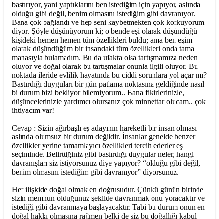
bastırıyor, yani yaptıklarını ben istediğim için yapıyor, aslında
olduğu gibi değil, benim olmasını istediğim gibi davranıyor.
Bana çok bağlandı ve hep seni kaybetmekten çok korkuyorum
diyor. Şöyle düşünüyorum ki; o bende eşi olarak düşündüğü
kişideki hemen hemen tüm özellikleri buldu; ama ben eşim
olarak düşündüğüm bir insandaki tüm özellikleri onda tama
manasıyla bulamadım. Bu da ufakta olsa tartışmamıza neden
oluyor ve doğal olarak bu tartışmalar onunla ilgili oluyor. Bu
noktada ileride evlilik hayatında bu ciddi sorunlara yol açar mı?
Bastırdığı duyguları bir gün patlama noktasına geldiğinde nasıl
bi durum bizi bekliyor bilemiyorum.. Bana fikirlerinizle,
düşüncelerinizle yardımcı olursanız çok minnettar olucam.. çok
ihtiyacım var!
Cevap : Sizin ağırbaşlı eş adayının hareketli bir insan olması
aslında olumsuz bir durum değildir. İnsanlar genelde benzer
özellikler yerine tamamlayıcı özellikleri tercih ederler eş
seçiminde. Belirttiğiniz gibi bastırdığı duygular neler, hangi
davranışları siz istiyorsunuz diye yapıyor? “olduğu gibi değil,
benim olmasını istediğim gibi davranıyor” diyorsunuz.
Her ilişkide doğal olmak en doğrusudur. Çünkü günün birinde
sizin memnun olduğunuz şekilde davranmak onu yoracaktır ve
istediği gibi davranmaya başlayacaktır. Tabi bu durum onun en
doğal hakkı olmasına rağmen belki de siz bu doğallığı kabul