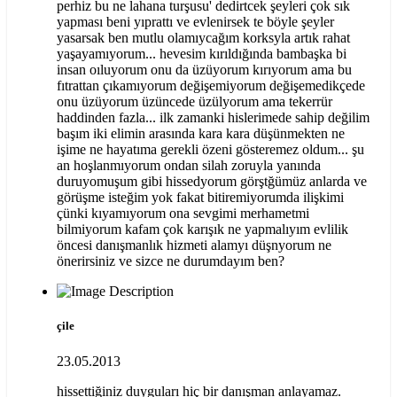
perhiz bu ne lahana turşusu' dedirtcek şeyleri çok sık
yapması beni yıprattı ve evlenirsek te böyle şeyler
yasarsak ben mutlu olamıycağım korksyla artık rahat
yaşayamıyorum... hevesim kırıldığında bambaşka bi
insan oıluyorum onu da üzüyorum kırıyorum ama bu
fıtrattan çıkamıyorum değişemiyorum değişemedikçede
onu üzüyorum üzüncede üzülyorum ama tekerrür
haddinden fazla... ilk zamanki hislerimede sahip değilim
başım iki elimin arasında kara kara düşünmekten ne
işime ne hayatıma gerekli özeni gösteremez oldum... şu
an hoşlanmıyorum ondan silah zoruyla yanında
duruyomuşum gibi hissedyorum görştğümüz anlarda ve
görüşme isteğim yok fakat bitiremiyorumda ilişkimi
çünki kıyamıyorum ona sevgimi merhametmi
bilmiyorum kafam çok karışık ne yapmalıyım evlilik
öncesi danışmanlık hizmeti alamyı düşnyorum ne
önerirsiniz ve sizce ne durumdayım ben?
çile
23.05.2013
hissettiğiniz duyguları hiç bir danışman anlayamaz.