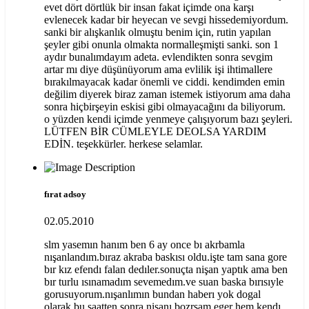
evet dört dörtlük bir insan fakat içimde ona karşı
evlenecek kadar bir heyecan ve sevgi hissedemiyordum.
sanki bir alışkanlık olmuştu benim için, rutin yapılan
şeyler gibi onunla olmakta normalleşmişti sanki. son 1
aydır bunalımdayım adeta. evlendikten sonra sevgim
artar mı diye düşünüyorum ama evlilik işi ihtimallere
bırakılmayacak kadar önemli ve ciddi. kendimden emin
değilim diyerek biraz zaman istemek istiyorum ama daha
sonra hiçbirşeyin eskisi gibi olmayacağını da biliyorum.
o yüzden kendi içimde yenmeye çalışıyorum bazı şeyleri.
LÜTFEN BİR CÜMLEYLE DEOLSA YARDIM
EDİN. teşekkürler. herkese selamlar.
fırat adsoy
02.05.2010
slm yasemın hanım ben 6 ay once bı akrbamla
nışanlandım.bıraz akraba baskısı oldu.işte tam sana gore
bır kız efendı falan dedıler.sonuçta nişan yaptık ama ben
bır turlu ısınamadım sevemedım.ve suan baska bırısıyle
gorusuyorum.nışanlımın bundan haberı yok dogal
olarak.bu saatten sonra nişanı bozrsam eger hem kendı