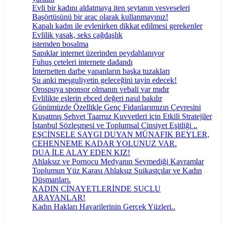
Evli bir kadını aldatmaya iten şeytanın vesveseleri
Başörtüsünü bir araç olarak kullanmayınız!
Kapalı kadın ile evlenirken dikkat edilmesi gerekenler
Evlilik yasak, seks çağdaşlık
istemden bosalma
Sapıklar internet üzerinden peydahlanıyor
Fuhuş çeteleri internete dadandı
İnternetten darbe yapanların başka tuzakları
Şu anki meşguliyetin geleceğini tayin edecek!
Orospuya sponsor olmanın vebali var mıdır
Evlilikte eşlerin ebced değeri nasıl bakılır
Günümüzde Özellikle Genç Fidanlarımızın Çevresini
Kuşatmış Şehvet Taarruz Kuvvetleri için Etkili Stratejiler
İstanbul Sözleşmesi ve Toplumsal Cinsiyet Eşitliği ..
EŞCİNSELE SAYGI DUYAN MÜNAFIK BEYLER,
CEHENNEME KADAR YOLUNUZ VAR.
DUA İLE ALAY EDEN KIZ!
Ahlaksız ve Pornocu Medyanın Sevmediği Kavramlar
Toplumun Yüz Karası Ahlaksız Suikastçılar ve Kadın
Düşmanları.
KADIN CİNAYETLERİNDE SUÇLU
ARAYANLAR!
Kadın Hakları Havarilerinin Gerçek Yüzleri..