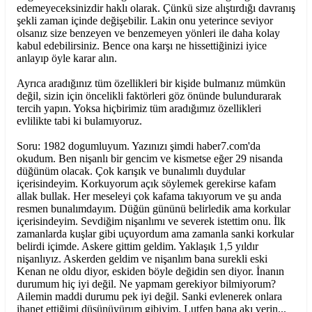
edemeyeceksinizdir haklı olarak. Çünkü size alıştırdığı davranış
şekli zaman içinde değişebilir. Lakin onu yeterince seviyor
olsanız size benzeyen ve benzemeyen yönleri ile daha kolay
kabul edebilirsiniz. Bence ona karşı ne hissettiğinizi iyice
anlayıp öyle karar alın.
Ayrıca aradığınız tüm özellikleri bir kişide bulmanız mümkün
değil, sizin için öncelikli faktörleri göz önünde bulundurarak
tercih yapın. Yoksa hiçbirimiz tüm aradığımız özellikleri
evlilikte tabi ki bulamıyoruz.
Soru: 1982 dogumluyum. Yazınızı şimdi haber7.com'da
okudum. Ben nişanlı bir gencim ve kismetse eğer 29 nisanda
düğünüm olacak. Çok karışık ve bunalımlı duydular
içerisindeyim. Korkuyorum açık söylemek gerekirse kafam
allak bullak. Her meseleyi çok kafama takıyorum ve şu anda
resmen bunalımdayım. Düğün gününü belirledik ama korkular
içerisindeyim. Sevdiğim nişanlımı ve severek istettim onu. İlk
zamanlarda kuşlar gibi uçuyordum ama zamanla sanki korkular
belirdi içimde. Askere gittim geldim. Yaklaşık 1,5 yıldır
nişanlıyız. Askerden geldim ve nişanlım bana surekli eski
Kenan ne oldu diyor, eskiden böyle değidin sen diyor. İnanın
durumum hiç iyi değil. Ne yapmam gerekiyor bilmiyorum?
Ailemin maddi durumu pek iyi değil. Sanki evlenerek onlara
ihanet ettiğimi düşünüyürum gibiyim. Lutfen bana akı verin...