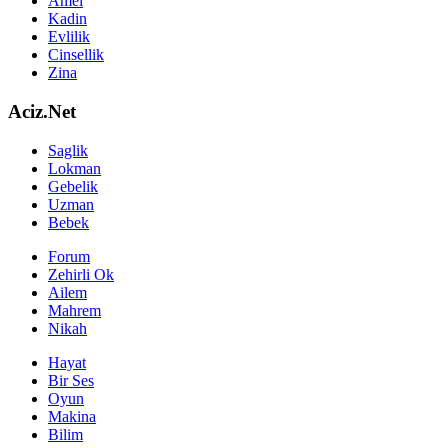
Amel
Kadin
Evlilik
Cinsellik
Zina
Aciz.Net
Saglik
Lokman
Gebelik
Uzman
Bebek
Forum
Zehirli Ok
Ailem
Mahrem
Nikah
Hayat
Bir Ses
Oyun
Makina
Bilim