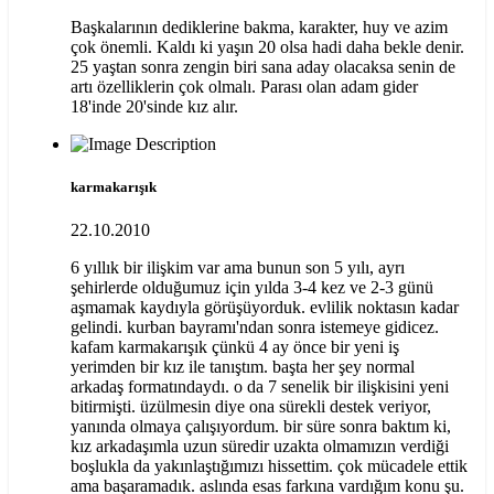
Başkalarının dediklerine bakma, karakter, huy ve azim
çok önemli. Kaldı ki yaşın 20 olsa hadi daha bekle denir.
25 yaştan sonra zengin biri sana aday olacaksa senin de
artı özelliklerin çok olmalı. Parası olan adam gider
18'inde 20'sinde kız alır.
karmakarışık
22.10.2010
6 yıllık bir ilişkim var ama bunun son 5 yılı, ayrı
şehirlerde olduğumuz için yılda 3-4 kez ve 2-3 günü
aşmamak kaydıyla görüşüyorduk. evlilik noktasın kadar
gelindi. kurban bayramı'ndan sonra istemeye gidicez.
kafam karmakarışık çünkü 4 ay önce bir yeni iş
yerimden bir kız ile tanıştım. başta her şey normal
arkadaş formatındaydı. o da 7 senelik bir ilişkisini yeni
bitirmişti. üzülmesin diye ona sürekli destek veriyor,
yanında olmaya çalışıyordum. bir süre sonra baktım ki,
kız arkadaşımla uzun süredir uzakta olmamızın verdiği
boşlukla da yakınlaştığımızı hissettim. çok mücadele ettik
ama başaramadık. aslında esas farkına vardığım konu şu.