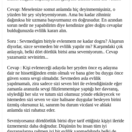
Cevap: Meselenize somut anlamda hiç deyinmemişsiniz, o
yüzden bir şey söyleyemiyorum. Ama bu kadar zihniniz
dağınıksa bir uzmana başvurmanız en doğrusudur. En azından
sorun nedir ne yapabilirim diye kendinize göre doğru cevaplar
bulduğunuzda evlilik kararı alın.
Soru : Sevmedigim biriyle evlenmem ne kadar dogru? Alışırsın
diyorlar, sizce sevmeden bir evlilik yapılır mı? Karşımdaki çok
anlayışlı, belki dört dörtlük birisi ama sevemiyorum.. Cevap
yazarsaniz sevinirim...
Cevap : Kişi evleneceği adayda her şeyden önce eş adayına
dair ne hissettiğinden emin olmalı ve bana göre bu duygu önce
güven sonra sevgi olmalıdır. Sevmeden asla evlilik
yapılmamalı, zira sadece sizi seven biri ile evlendiğinizde eğer
zamanla aranızda sevgi filizlenmemişse yaptığı her davranış,
söylediği her söz ve tutum sizi olumsuz yönde etkileyecek ve
istemeden sizi seven ve size halisane duygular besleyen birini
üzmüş olursunuz ki, sanırım bu durum vicdani ve ahlaki
anlamda sizi rahatsız eder.
Sevmiyorsanız dörtdörtlük birisi diye tarif ettiğiniz kişiyi ileride
üzmemeniz daha doğrudur. Düşünün bu insan tüm iyi
davranışlarına rağmen iyi bir evlilik yapmadığında belki de