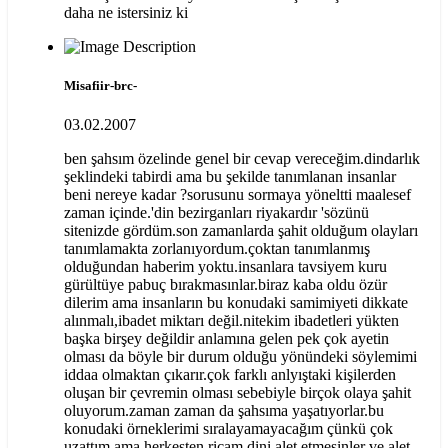
daha ne istersiniz ki
Misafiir-brc-
03.02.2007
ben şahsım özelinde genel bir cevap vereceğim.dindarlık
şeklindeki tabirdi ama bu şekilde tanımlanan insanlar
beni nereye kadar ?sorusunu sormaya yöneltti maalesef
zaman içinde.'din bezirganları riyakardır 'sözünü
sitenizde gördüm.son zamanlarda şahit olduğum olayları
tanımlamakta zorlanıyordum.çoktan tanımlanmış
olduğundan haberim yoktu.insanlara tavsiyem kuru
gürültüye pabuç bırakmasınlar.biraz kaba oldu özür
dilerim ama insanların bu konudaki samimiyeti dikkate
alınmalı,ibadet miktarı değil.nitekim ibadetleri yükten
başka birşey değildir anlamına gelen pek çok ayetin
olması da böyle bir durum olduğu yönündeki söylemimi
iddaa olmaktan çıkarır.çok farklı anlyıştaki kişilerden
oluşan bir çevremin olması sebebiyle birçok olaya şahit
oluyorum.zaman zaman da şahsıma yaşatıyorlar.bu
konudaki örneklerimi sıralayamayacağım çünkü çok
uzattım ama herkesten ricam dini alet etmesinler ve alet