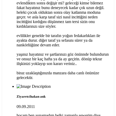
evlendikten sonra değişir mi? geleceği kimse bilemez
fakat hayatınız bunu deneyecek kadar çok uzun değil.
heleki çocuk olduktan sonra olay katlanma moduna
geçer. ve asla karşı taraf sizi nasıl incittiğini neden
incittiğini kırdığını düşünmez tam tersi sizin onu
kırdıklarınızı size söyler.
evlilikler genelde bir tarafın yoğun fedakarlıkları ile
ayakta durur. diğer taraf ya sefasını sürer ya da
nankörlüğüne devam eder.
yaşınız hayatınız ve şartlarınızı göz önünnde bulundurun
ve onsuz bir kaç hafta ya da ay geçirin. dönüp tekrar
ilişkinizi yoklayıp son kararı veriniz..
biraz uzaklaştığınızda manzara daha canlı önünüze
gelecektir.
Ziyaretcihakan ank
09.09.2011
hocam ben ısınamadım belki zamanla sewerim diye