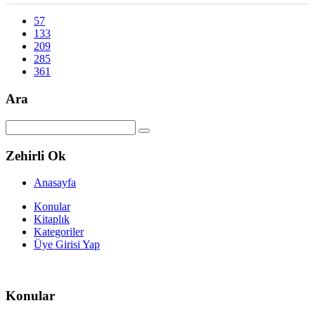
57
133
209
285
361
Ara
Zehirli Ok
Anasayfa
Konular
Kitaplık
Kategoriler
Üye Girisi Yap
Konular