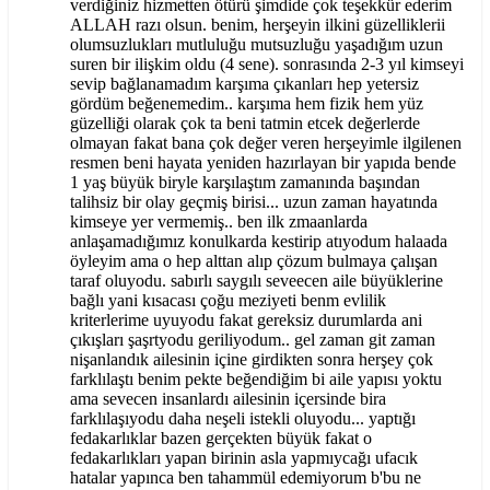
verdiğiniz hizmetten ötürü şimdide çok teşekkür ederim
ALLAH razı olsun. benim, herşeyin ilkini güzelliklerii
olumsuzlukları mutluluğu mutsuzluğu yaşadığım uzun
suren bir ilişkim oldu (4 sene). sonrasında 2-3 yıl kimseyi
sevip bağlanamadım karşıma çıkanları hep yetersiz
gördüm beğenemedim.. karşıma hem fizik hem yüz
güzelliği olarak çok ta beni tatmin etcek değerlerde
olmayan fakat bana çok değer veren herşeyimle ilgilenen
resmen beni hayata yeniden hazırlayan bir yapıda bende
1 yaş büyük biryle karşılaştım zamanında başından
talihsiz bir olay geçmiş birisi... uzun zaman hayatında
kimseye yer vermemiş.. ben ilk zmaanlarda
anlaşamadığımız konulkarda kestirip atıyodum halaada
öyleyim ama o hep alttan alıp çözum bulmaya çalışan
taraf oluyodu. sabırlı saygılı seveecen aile büyüklerine
bağlı yani kısacası çoğu meziyeti benm evlilik
kriterlerime uyuyodu fakat gereksiz durumlarda ani
çıkışları şaşrtyodu geriliyodum.. gel zaman git zaman
nişanlandık ailesinin içine girdikten sonra herşey çok
farklılaştı benim pekte beğendiğim bi aile yapısı yoktu
ama sevecen insanlardı ailesinin içersinde bira
farklılaşıyodu daha neşeli istekli oluyodu... yaptığı
fedakarlıklar bazen gerçekten büyük fakat o
fedakarlıkları yapan birinin asla yapmıycağı ufacık
hatalar yapınca ben tahammül edemiyorum b'bu ne