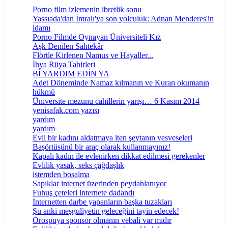
Porno film izlemenin ibretlik sonu
Yassıada'dan İmralı'ya son yolculuk: Adnan Menderes'in
idamı
Porno Filmde Oynayan Üniversiteli Kız
Aşk Denilen Sahtekâr
Flörtle Kirlenen Namus ve Hayaller...
İhya Rüya Tabirleri
Bİ YARDIM EDİN YA
Adet Döneminde Namaz kılmanın ve Kuran okumanın
hükmü
Üniversite mezunu cahillerin yarışı… 6 Kasım 2014
yenisafak.com yazısı
yardım
yardım
Evli bir kadını aldatmaya iten şeytanın vesveseleri
Başörtüsünü bir araç olarak kullanmayınız!
Kapalı kadın ile evlenirken dikkat edilmesi gerekenler
Evlilik yasak, seks çağdaşlık
istemden bosalma
Sapıklar internet üzerinden peydahlanıyor
Fuhuş çeteleri internete dadandı
İnternetten darbe yapanların başka tuzakları
Şu anki meşguliyetin geleceğini tayin edecek!
Orospuya sponsor olmanın vebali var mıdır