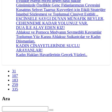
Evlilikte eşlerin ebced değeri nasıl bakılır
Günümüzde Özellikle Genç Fidanlarımızın Çevresini
Kuşatmış Şehvet Taarruz Kuvvetleri için Etkili Stratejiler
İstanbul Sözleşmesi ve Toplumsal Cinsiyet Eşitliği ..
EŞCİNSELE SAYGI DUYAN MÜNAFIK BEYLER,
CEHENNEME KADAR YOLUNUZ VAR.
DUA İLE ALAY EDEN KIZ!
Ahlaksız ve Pornocu Medyanın Sevmediği Kavramlar
Toplumun Yüz Karası Ahlaksız Suikastçılar ve Kadın
Düşmanları.
KADIN CİNAYETLERİNDE SUÇLU
ARAYANLAR!
Kadın Hakları Havarilerinin Gerçek Yüzleri..
31
107
183
259
335
Ara