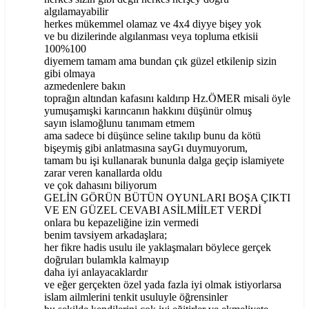
algılamayabilir
herkes mükemmel olamaz ve 4x4 diyye bişey yok
ve bu dizilerinde algılanması veya topluma etkisii
100%100
diyemem tamam ama bundan çık güzel etkilenip sizin
gibi olmaya
azmedenlere bakın
toprağın altından kafasını kaldırıp Hz.ÖMER misali öyle
yumuşamışki karıncanın hakkını düşünür olmuş
sayın islamoğlunu tanımam etmem
ama sadece bi düşünce seline takılıp bunu da kötü
bişeymiş gibi anlatmasına sayGı duymuyorum,
tamam bu işi kullanarak bununla dalga geçip islamiyete
zarar veren kanallarda oldu
ve çok dahasını biliyorum
GELİN GÖRÜN BÜTÜN OYUNLARI BOŞA ÇIKTI
VE EN GÜZEL CEVABI ASİLMİİLET VERDİ
onlara bu kepazeliğine izin vermedi
benim tavsiyem arkadaşlara;
her fikre hadis usulu ile yaklaşmaları böylece gerçek
doğruları bulamkla kalmayıp
daha iyi anlayacaklardır
ve eğer gerçekten özel yada fazla iyi olmak istiyorlarsa
islam ailmlerini tenkit usuluyle öğrensinler