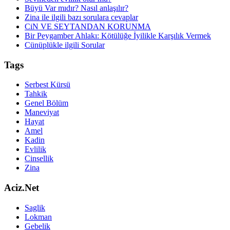
Büyü Var mıdır? Nasıl anlaşılır?
Zina ile ilgili bazı sorulara cevaplar
CiN VE SEYTANDAN KORUNMA
Bir Peygamber Ahlakı: Kötülüğe İyilikle Karşılık Vermek
Cünüplükle ilgili Sorular
Tags
Serbest Kürsü
Tahkik
Genel Bölüm
Maneviyat
Hayat
Amel
Kadin
Evlilik
Cinsellik
Zina
Aciz.Net
Saglik
Lokman
Gebelik