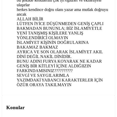
bu şekilde kendilerini çok iyi eğitirler ve ekmeliyete
ulaşırlar
herkes kendince doğru olanı yazar ama mutlak doğruyu
ancak
ALLAH BİLİR
LÜTFEN İYİCE DÜŞÜNMEDEN GENİŞ ÇAPLI
BAKMADAN BUNUNLA; BİZ İSLAMİYETLE
YENİ TANIŞMIŞ KİŞİLERE YANLIŞ
YÖNLENDİRİCİ OLMAYIN
İSLAMİYET KİŞİNİN DOĞRULARINA
BAKAMAZ BAKMAZ
AYRICA VE SON OLARAK İSLAMİYET AKIL
DİNİ DEĞİL NAKİL DİNİDİR.
BUNU ADINI FURYA KOYARAK NE KADAR
GENİŞ BİR KİTLEYİ İÇİNE ALDIĞIIZIN
FARKINDAMISINIZ??????????
SEVGİ VE SAYGILARIMLA
YAZIMDAKİ YABANCI KARAKTERLER İÇİN
ÖZÜR ORAYA TAKILMAYIN
Konular