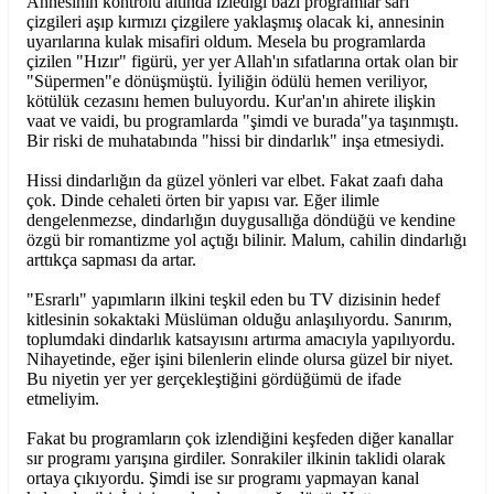
Annesinin kontrolü altında izlediği bazı programlar sarı
çizgileri aşıp kırmızı çizgilere yaklaşmış olacak ki, annesinin
uyarılarına kulak misafiri oldum. Mesela bu programlarda
çizilen "Hızır" figürü, yer yer Allah'ın sıfatlarına ortak olan bir
"Süpermen"e dönüşmüştü. İyiliğin ödülü hemen veriliyor,
kötülük cezasını hemen buluyordu. Kur'an'ın ahirete ilişkin
vaat ve vaidi, bu programlarda "şimdi ve burada"ya taşınmıştı.
Bir riski de muhatabında "hissi bir dindarlık" inşa etmesiydi.
Hissi dindarlığın da güzel yönleri var elbet. Fakat zaafı daha
çok. Dinde cehaleti örten bir yapısı var. Eğer ilimle
dengelenmezse, dindarlığın duygusallığa döndüğü ve kendine
özgü bir romantizme yol açtığı bilinir. Malum, cahilin dindarlığı
arttıkça sapması da artar.
"Esrarlı" yapımların ilkini teşkil eden bu TV dizisinin hedef
kitlesinin sokaktaki Müslüman olduğu anlaşılıyordu. Sanırım,
toplumdaki dindarlık katsayısını artırma amacıyla yapılıyordu.
Nihayetinde, eğer işini bilenlerin elinde olursa güzel bir niyet.
Bu niyetin yer yer gerçekleştiğini gördüğümü de ifade
etmeliyim.
Fakat bu programların çok izlendiğini keşfeden diğer kanallar
sır programı yarışına girdiler. Sonrakiler ilkinin taklidi olarak
ortaya çıkıyordu. Şimdi ise sır programı yapmayan kanal