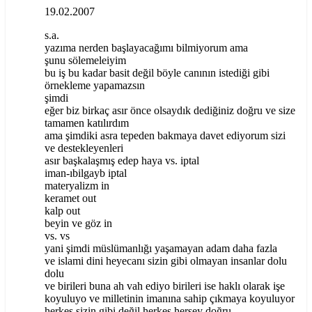
19.02.2007
s.a.
yazıma nerden başlayacağımı bilmiyorum ama
şunu sölemeleiyim
bu iş bu kadar basit değil böyle canının istediği gibi
örnekleme yapamazsın
şimdi
eğer biz birkaç asır önce olsaydık dediğiniz doğru ve size
tamamen katılırdım
ama şimdiki asra tepeden bakmaya davet ediyorum sizi
ve destekleyenleri
asır başkalaşmış edep haya vs. iptal
iman-ıbilgayb iptal
materyalizm in
keramet out
kalp out
beyin ve göz in
vs. vs
yani şimdi müslümanlığı yaşamayan adam daha fazla
ve islami dini heyecanı sizin gibi olmayan insanlar dolu
dolu
ve birileri buna ah vah ediyo birileri ise haklı olarak işe
koyuluyo ve milletinin imanına sahip çıkmaya koyuluyor
herkes sizin gibi değil herkes herşey doğru