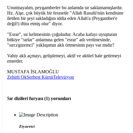
Unutmayalım, peygamberler bu anlamda sır saklamamışlardır.
Hz. Aişe, çok büyük bir ferasetle "Allah Rasulü'nün kendisine
iletilen bir şeyi sakladığını iddia eden Allah'a (Peygamber'e
değil!) iftira etmiş olur" diyor.
"Esrar", sır kelimesinin çoğuludur. Acaba kafayı uyuşturan
bitkiye "sırlar" anlamına gelen "esrar" adı verilmesinde,
"sırcı/gizemci" yaklaşımın aklı örtmesinin payı var mıdır?
Vahiy aklı açmayı, geliştirmeyi, aktif ve aktüel hale getirmeyi
emreder.
MUSTAFA İSLAMOĞLU
Zehirli Ok
Serbest Kürsü
Televizyon
Sır dizileri furyası (1)
yorumları
Ziyaretci