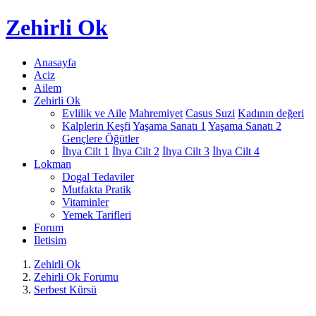
Zehirli
Ok
Anasayfa
Aciz
Ailem
Zehirli Ok
Evlilik ve Aile
Mahremiyet
Casus Suzi
Kadının değeri
Kalplerin Keşfi
Yaşama Sanatı 1
Yaşama Sanatı 2
Gençlere Öğütler
İhya Cilt 1
İhya Cilt 2
İhya Cilt 3
İhya Cilt 4
Lokman
Dogal Tedaviler
Mutfakta Pratik
Vitaminler
Yemek Tarifleri
Forum
Iletisim
Zehirli Ok
Zehirli Ok Forumu
Serbest Kürsü