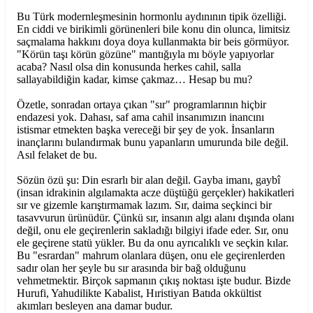
Bu Türk modernleşmesinin hormonlu aydınının tipik özelliği.
En ciddi ve birikimli görünenleri bile konu din olunca, limitsiz
saçmalama hakkını doya doya kullanmakta bir beis görmüyor.
"Körün taşı körün gözüne" mantığıyla mı böyle yapıyorlar
acaba? Nasıl olsa din konusunda herkes cahil, salla
sallayabildiğin kadar, kimse çakmaz… Hesap bu mu?
Özetle, sonradan ortaya çıkan "sır" programlarının hiçbir
endazesi yok. Dahası, saf ama cahil insanımızın inancını
istismar etmekten başka vereceği bir şey de yok. İnsanların
inançlarını bulandırmak bunu yapanların umurunda bile değil.
Asıl felaket de bu.
Sözün özü şu: Din esrarlı bir alan değil. Gayba imanı, gaybî
(insan idrakinin algılamakta acze düştüğü gerçekler) hakikatleri
sır ve gizemle karıştırmamak lazım. Sır, daima seçkinci bir
tasavvurun ürünüdür. Çünkü sır, insanın algı alanı dışında olanı
değil, onu ele geçirenlerin sakladığı bilgiyi ifade eder. Sır, onu
ele geçirene statü yükler. Bu da onu ayrıcalıklı ve seçkin kılar.
Bu "esrardan" mahrum olanlara düşen, onu ele geçirenlerden
sadır olan her şeyle bu sır arasında bir bağ olduğunu
vehmetmektir. Birçok sapmanın çıkış noktası işte budur. Bizde
Hurufi, Yahudilikte Kabalist, Hıristiyan Batıda okkültist
akımları besleyen ana damar budur.