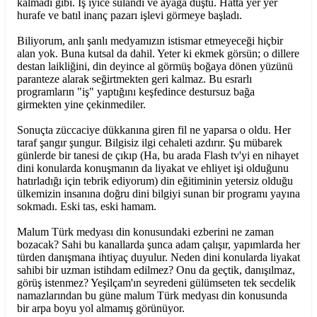
kalmadı gibi. İş iyice sulandı ve ayağa düştü. Hatta yer yer
hurafe ve batıl inanç pazarı işlevi görmeye başladı.
Biliyorum, anlı şanlı medyamızın istismar etmeyeceği hiçbir
alan yok. Buna kutsal da dahil. Yeter ki ekmek görsün; o dillere
destan laikliğini, din deyince al görmüş boğaya dönen yüzünü
paranteze alarak seğirtmekten geri kalmaz. Bu esrarlı
programların "iş" yaptığını keşfedince destursuz bağa
girmekten yine çekinmediler.
Sonuçta züccaciye dükkanına giren fil ne yaparsa o oldu. Her
taraf şangır şungur. Bilgisiz ilgi cehaleti azdırır. Şu mübarek
günlerde bir tanesi de çıkıp (Ha, bu arada Flash tv'yi en nihayet
dini konularda konuşmanın da liyakat ve ehliyet işi olduğunu
hatırladığı için tebrik ediyorum) din eğitiminin yetersiz olduğu
ülkemizin insanına doğru dini bilgiyi sunan bir programı yayına
sokmadı. Eski tas, eski hamam.
Malum Türk medyası din konusundaki ezberini ne zaman
bozacak? Sahi bu kanallarda şunca adam çalışır, yapımlarda her
türden danışmana ihtiyaç duyulur. Neden dini konularda liyakat
sahibi bir uzman istihdam edilmez? Onu da geçtik, danışılmaz,
görüş istenmez? Yeşilçam'ın seyredeni gülümseten tek secdelik
namazlarından bu güne malum Türk medyası din konusunda
bir arpa boyu yol almamış görünüyor.