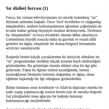
Sır dizileri furyası (1)
Furya, bir cemaat televizyonunun iyi niyetle kotarılmış "sır"
dizisinin ardından başladı. Önce 'özel' tecrübeler ve olağandışı
müşahedeler, nadiren kahramanlarının ağzından çoğunlukla da
tevatür haline gelmiş biçimiyle etraftan derleniyordu. Derlenen
bu 'müşahedeler' ve/veya tevatürler sinema diline aktarılıyor.
Görüntünün büyülü sosuyla daha da gizemli ve esrarlı hâlâ
getirilen bu ilginç müşahede bir drama-belgesel formatında
seyirciye sunuluyordu.
Başlarda benim küçük çocuklarımın da izleyicisi oldukları bu
"sır" programından özellikle küçük kızımın hayli etkilendiğini
gözlemledim. Bu görünüşte olumlu etkileri olan bir ilgi gibi
geliyordu. Fakat bu ilginin üstünü kazıdığımda, bunun
insanoğlunun fıtratında bulunan olağandışı ve ilginç olana
eğilimin kışkırttığı bir ilgi olduğunu gözlemledim.
Bütün bunların onun kendisiyle ve Allah'la ilişkisine olumlu bir
katkı yapıp yapmayacağı sorusu benim için de meraka değerdi.
Saf yüreğindeki iman ağacına bir katkıda bulunup
bulunmayacağı meçhulümdü.