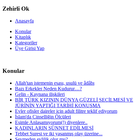
Zehirli Ok
Anasayfa
Konular
Kitaplık
Kategoriler
Üye Girisi Yap
Konular
Allah'tan istemenin esası, usulü ve âdâbı
Bazı Erkekler Neden Kudurur…?
Gelin - Kaynana ilişkileri
BİR TÜRK KIZININ DÜNYA GÜZELİ SEÇİLMESİ VE
JÜRİNİN YAPTIĞI TARİHİ KONUŞMA
Evler ofisler daireler için adult filitre teklif ediyorum
İslam'da Cinselliğin Ölçüleri
Eşimle Anlaşamıyorum(!) diyenlere..
KADINLARIN SÜNNET EDİLMESİ
Tebbet Suresi ve iki yaşanmış olay üzerine...
Sevmeden evlilik olur mu?